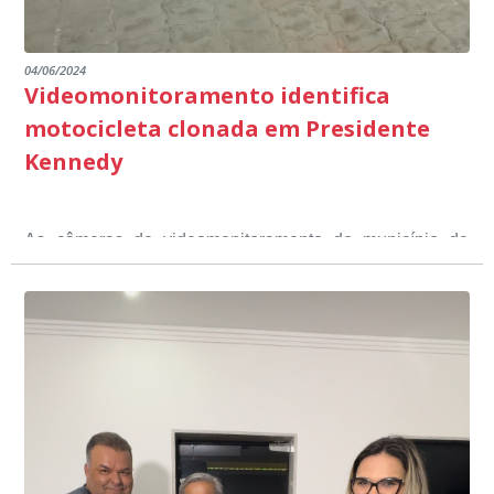
04/06/2024
Videomonitoramento identifica
motocicleta clonada em Presidente
Kennedy
As câmeras de videomonitoramento do município de
Presidente Kennedy identificaram neste fim de semana,
01 de junho, uma motocicleta com indícios de
adulteração, imediatamente, a central de
Durante a abordagem a adulteração foi comprovada,
videomonitoramento acionou a Guarda Civil Municipal,
através da conferência do Chassi, a motocicleta, bem
que em conjunto com a Polícia Militar realizou a
como o condutor e o carona, foram encaminhados a
averiguação.
Delegacia para esclarecimentos.
O resultado positivo da operação só foi possível por
conta do sistema de videomonitoramento instalado
recentemente em todo o município de Presidente