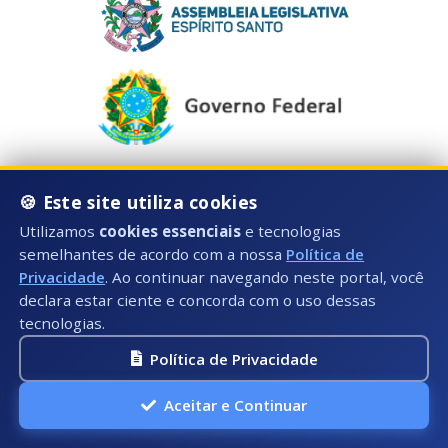
🍪 Este site utiliza cookies
Utilizamos
cookies essenciais
e tecnologias
Horário de Atendimento:
semelhantes de acordo com a nossa
Política de
Segunda à Sexta: 08:00hs às 17:00hs
Privacidade
. Ao continuar navegando neste portal, você
declara estar ciente e concorda com o uso dessas
Telefone:
tecnologias.
Fixo: (28) 3535-3603 (Ramal 1025)
Política de Privacidade
E-mail:
Aceitar e Continuar
ouvidoria@presidentekennedy.es.gov.br