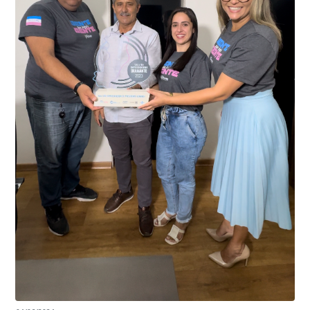
Kennedy, o sistema é integrado com outros municípios
“Mais de 100 câmeras foram instaladas na sede e no
do país, sendo possível a identificação de veículos por
interior de Presidente Kennedy, garantindo mais
meio do cruzamento de informações, nesse caso
segurança à população, seja nas ruas, no comércio, os
específico, com dados de uma cidade do Estado do Rio
produtores agropecuários. Estamos no rumo certo,
de Janeiro.
parabéns a todos os servidores que contribuem para a
segurança da nossa cidade”, destaca o prefeito Dorlei
Fontão.