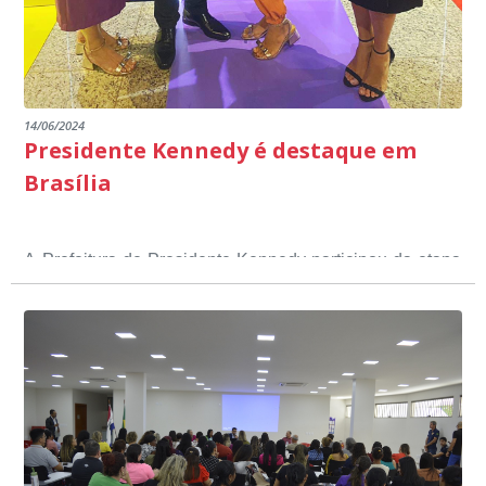
14/06/2024
Presidente Kennedy é destaque em
Brasília
A Prefeitura de Presidente Kennedy participou da etapa
nacional do 12º Prêmio Sebrae Prefeitura
Empreendedora, que visou valorizar e destacar o papel
dos gestores públicos comprometidos com o
desenvolvimento socioeconômico dos municípios, a
partir de iniciativas que estimulam o empreendedorismo,
a competitividade dos pequenos negócios e a
modernização da gestão pública local. O evento
aconteceu nesta terça-feira (11) em Brasília.