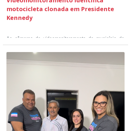
Videomonitoramento identifica
motocicleta clonada em Presidente
Kennedy
As câmeras de videomonitoramento do município de
Presidente Kennedy identificaram neste fim de semana,
01 de junho, uma motocicleta com indícios de
adulteração, imediatamente, a central de
Durante a abordagem a adulteração foi comprovada,
videomonitoramento acionou a Guarda Civil Municipal,
através da conferência do Chassi, a motocicleta, bem
que em conjunto com a Polícia Militar realizou a
como o condutor e o carona, foram encaminhados a
averiguação.
Delegacia para esclarecimentos.
O resultado positivo da operação só foi possível por
conta do sistema de videomonitoramento instalado
recentemente em todo o município de Presidente
Kennedy, o sistema é integrado com outros municípios
“Mais de 100 câmeras foram instaladas na sede e no
do país, sendo possível a identificação de veículos por
interior de Presidente Kennedy, garantindo mais
meio do cruzamento de informações, nesse caso
segurança à população, seja nas ruas, no comércio, os
específico, com dados de uma cidade do Estado do Rio