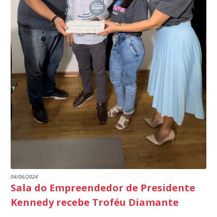
produtores agropecuários. Estamos no rumo certo,
de Janeiro.
parabéns a todos os servidores que contribuem para a
segurança da nossa cidade”, destaca o prefeito Dorlei
Fontão.
04/06/2024
Sala do Empreendedor de Presidente
Kennedy recebe Troféu Diamante