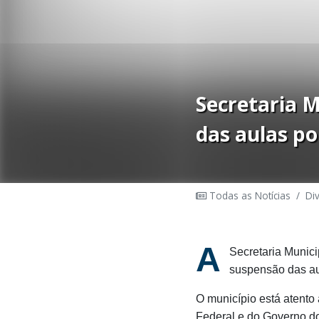
Secretaria 
das aulas p
Todas as Notícias
/
Di
A
Secretaria Munici
suspensão das au
O município está atent
Federal e do Governo do