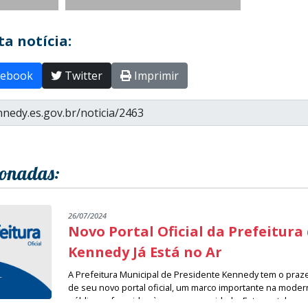
a notícia:
ebook
Twitter
Imprimir
ionadas:
26/07/2024
Novo Portal Oficial da Prefeitura
Kennedy Já Está no Ar
A Prefeitura Municipal de Presidente Kennedy tem o praz
de seu novo portal oficial, um marco importante na moder
públicos oferecidos à nossa comunidade. Este portal rep