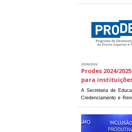
20/06/2024
Prodes 2024/2025
para instituiçõe
A Secretaria de Educ
Credenciamento e Renov
As instituições intere
estarão disponíveis de 1
Presidente Kennedy (
O objetivo do Edital é 
necessários para a inscrição.
das instituições já part
O PRODES/PK é um pro
parcerias que visam for