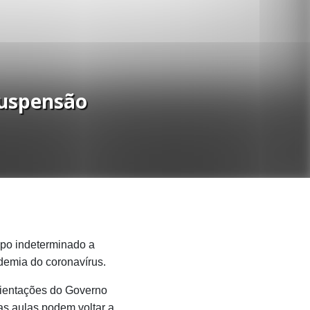
suspensão
mpo indeterminado a
demia do coronavírus.
rientações do Governo
as aulas podem voltar a