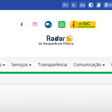
A+
A-
Aa
N
s
Serviços
Transparência
Comunicação