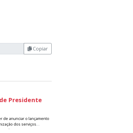
Copiar
 de Presidente
er de anunciar o lançamento
nização dos serviços
resenta um avanço