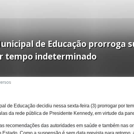
Municipal de Educação prorroga 
or tempo indeterminado
versos
pal de Educação decidiu nessa sexta-feira (3) prorrogar por te
las da rede pública de Presidente Kennedy, em virtude da pan
o as recomendações das autoridades em saúde e também nas o
 Estado. Como a suspensão é sem data prevista para retorno, 