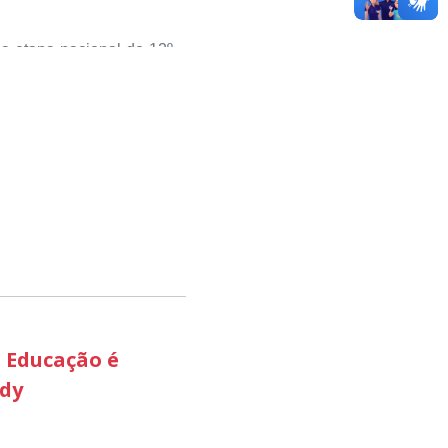
da etapa nacional do 12º
sou valorizar e destacar
 com o desenvolvimento
ciativas que estimulam o
pequenos negócios e a
 aconteceu nesta terça-
 etapa estadual, sendo
ão Produtiva, através do
 avaliadores como uma
esenvolvimento econômico
 Educação é
edy
odutiva ‘ foi a que mais
do território brasileiro