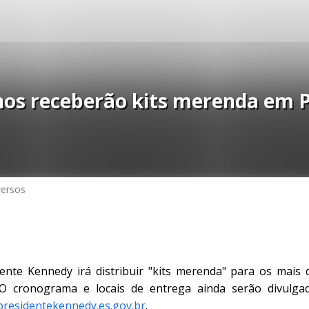
unos receberão kits merenda em 
versos
dente Kennedy irá distribuir "kits merenda" para os mais 
 O cronograma e locais de entrega ainda serão divulgad
residentekennedy.es.gov.br
.