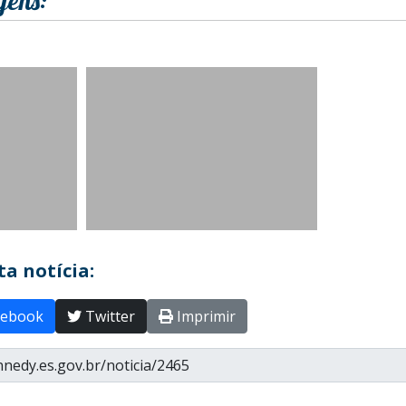
gens:
a notícia:
ebook
Twitter
Imprimir