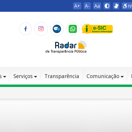
A+
A-
Aa
N
s
Serviços
Transparência
Comunicação