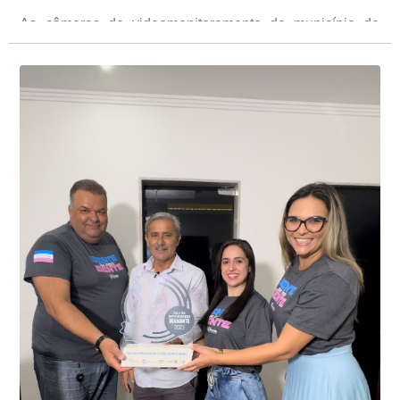
As câmeras de videomonitoramento do município de
Presidente Kennedy identificaram neste fim de semana,
01 de junho, uma motocicleta com indícios de
adulteração, imediatamente, a central de
Durante a abordagem a adulteração foi comprovada,
videomonitoramento acionou a Guarda Civil Municipal,
através da conferência do Chassi, a motocicleta, bem
que em conjunto com a Polícia Militar realizou a
como o condutor e o carona, foram encaminhados a
averiguação.
Delegacia para esclarecimentos.
O resultado positivo da operação só foi possível por
conta do sistema de videomonitoramento instalado
recentemente em todo o município de Presidente
Kennedy, o sistema é integrado com outros municípios
“Mais de 100 câmeras foram instaladas na sede e no
do país, sendo possível a identificação de veículos por
interior de Presidente Kennedy, garantindo mais
meio do cruzamento de informações, nesse caso
segurança à população, seja nas ruas, no comércio, os
específico, com dados de uma cidade do Estado do Rio
produtores agropecuários. Estamos no rumo certo,
de Janeiro.
parabéns a todos os servidores que contribuem para a
segurança da nossa cidade”, destaca o prefeito Dorlei
Fontão.