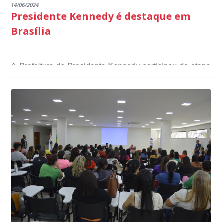
14/06/2024
Presidente Kennedy é destaque em
Brasília
A Prefeitura de Presidente Kennedy participou da etapa
nacional do 12º Prêmio Sebrae Prefeitura
Empreendedora, que visou valorizar e destacar o papel
dos gestores públicos comprometidos com o
desenvolvimento socioeconômico dos municípios, a
partir de iniciativas que estimulam o empreendedorismo,
a competitividade dos pequenos negócios e a
modernização da gestão pública local. O evento
aconteceu nesta terça-feira (11) em Brasília.
O município, conquistou o primeiro lugar na etapa
estadual, sendo premiado com o troféu ouro, na
categoria Inclusão Produtiva, através do Programa Mais