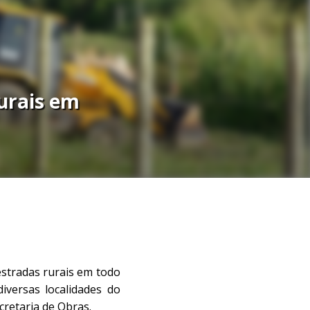
urais em
estradas rurais em todo
versas localidades do
cretaria de Obras.