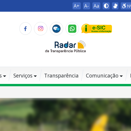
A+
A-
Aa
N
s
Serviços
Transparência
Comunicação