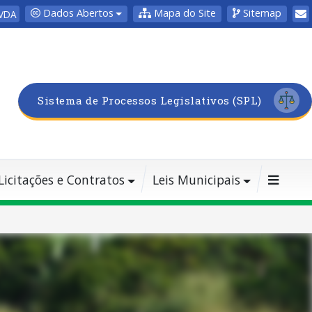
Dados Abertos
Mapa do Site
Sitemap
VDA
Sistema de Processos Legislativos (SPL)
Licitações e Contratos
Leis Municipais