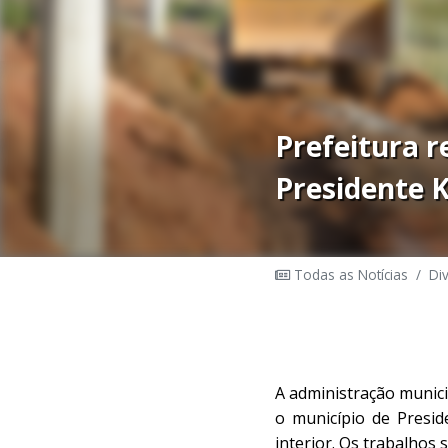
Prefeitura r
Presidente 
Todas as Notícias
/
Di
A administração munici
o município de Presi
interior. Os trabalhos 