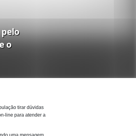
 pelo
e o
ulação tirar dúvidas
n-line para atender a
viando uma mensagem