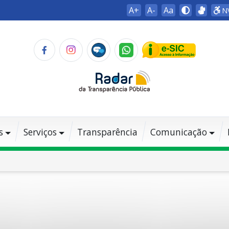
A+
A-
Aa
N
s
Serviços
Transparência
Comunicação