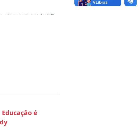
studantes kennedenses.
da etapa nacional do 12º
sou valorizar e destacar
 com o desenvolvimento
ciativas que estimulam o
pequenos negócios e a
 aconteceu nesta terça-
 etapa estadual, sendo
ão Produtiva, através do
 avaliadores como uma
esenvolvimento econômico
 Educação é
edy
odutiva ‘ foi a que mais
do território brasileiro