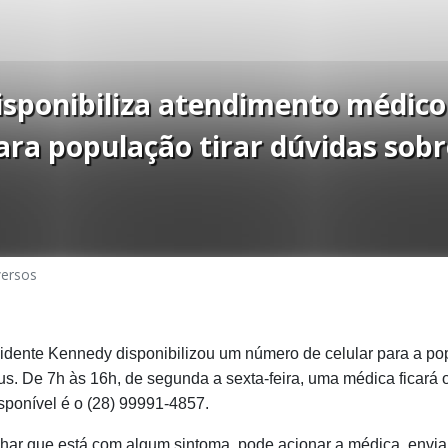
isponibiliza atendimento médico
ra população tirar dúvidas sobr
versos
sidente Kennedy disponibilizou um número de celular para a pop
us. De 7h às 16h, de segunda a sexta-feira, uma médica ficará o
ponível é o (28) 99991-4857.
har que está com algum sintoma, pode acionar a médica, en