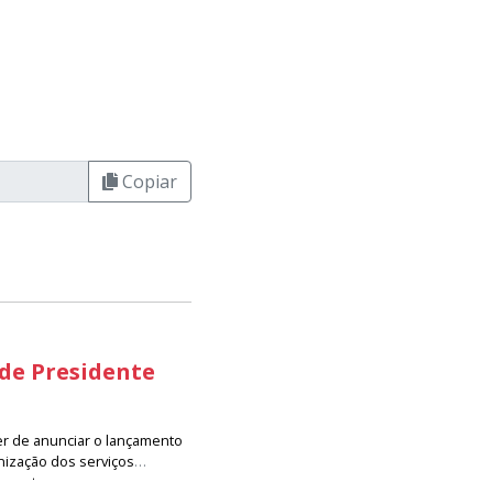
Copiar
 de Presidente
er de anunciar o lançamento
nização dos serviços
resenta um avanço