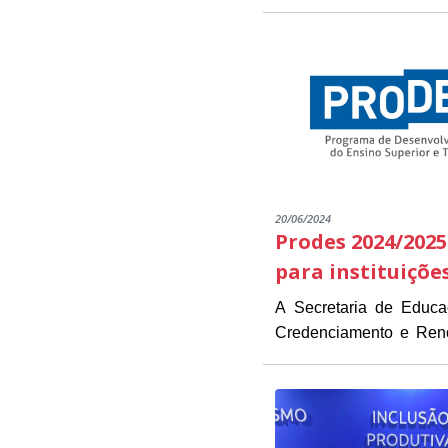
20/06/2024
Prodes 2024/2025
para instituiçõe
A Secretaria de Educ
Credenciamento e Renov
As instituições intere
estarão disponíveis de 1
Presidente Kennedy (
O objetivo do Edital é 
necessários para a inscrição.
das instituições já part
O PRODES/PK é um pro