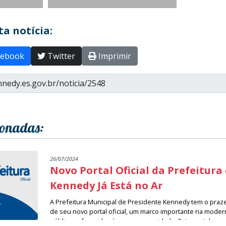
a notícia:
ebook
Twitter
Imprimir
ionadas:
26/07/2024
Novo Portal Oficial da Prefeitura
Kennedy Já Está no Ar
A Prefeitura Municipal de Presidente Kennedy tem o praz
de seu novo portal oficial, um marco importante na moder
públicos oferecidos à nossa comunidade. Este portal rep