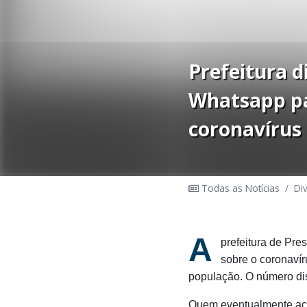
Prefeitura d
Whatsapp pa
coronavírus
Todas as Notícias
/
Di
A
prefeitura de Pre
sobre o coronavír
população. O número dis
Quem eventualmente ac