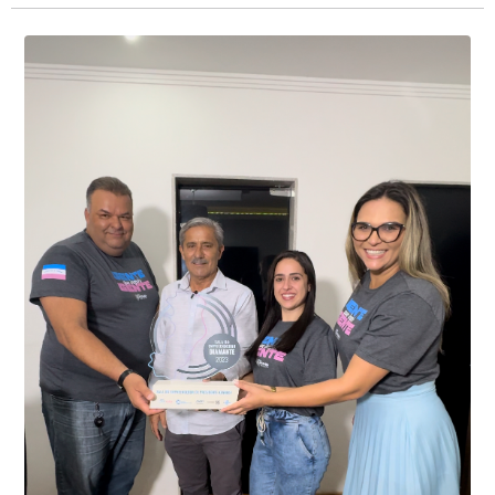
Presidente Kennedy identificaram neste fim de semana,
01 de junho, uma motocicleta com indícios de
adulteração, imediatamente, a central de
Durante a abordagem a adulteração foi comprovada,
videomonitoramento acionou a Guarda Civil Municipal,
através da conferência do Chassi, a motocicleta, bem
que em conjunto com a Polícia Militar realizou a
como o condutor e o carona, foram encaminhados a
averiguação.
Delegacia para esclarecimentos.
O resultado positivo da operação só foi possível por
conta do sistema de videomonitoramento instalado
recentemente em todo o município de Presidente
Kennedy, o sistema é integrado com outros municípios
“Mais de 100 câmeras foram instaladas na sede e no
do país, sendo possível a identificação de veículos por
interior de Presidente Kennedy, garantindo mais
meio do cruzamento de informações, nesse caso
segurança à população, seja nas ruas, no comércio, os
específico, com dados de uma cidade do Estado do Rio
produtores agropecuários. Estamos no rumo certo,
de Janeiro.
parabéns a todos os servidores que contribuem para a
segurança da nossa cidade”, destaca o prefeito Dorlei
Fontão.