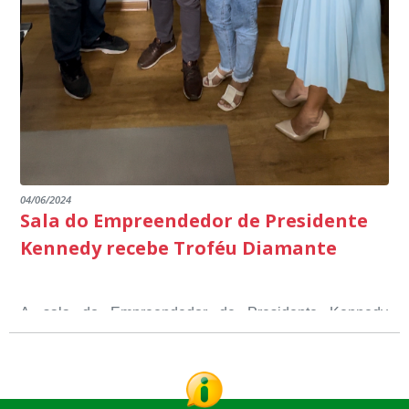
04/06/2024
Sala do Empreendedor de Presidente
Kennedy recebe Troféu Diamante
A sala do Empreendedor de Presidente Kennedy
recebeu o Selo Sebrae de Referência em atendimento, o
Troféu Diamante, um reconhecimento nacional, que
O Selo Sebrae nasceu inspirado nos casos de sucesso,
atesta a qualidade dos serviços prestados aos
que merecem o reconhecimento nacional, que se
empreendedores locais.