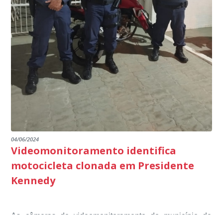
marco na busca pela excelência na educação básica,
multidisciplinar, o projeto Kennedy Educa Mais, entre
escuta pública tudo o que está sendo feito pela
destacando ainda mais o compromisso de todos em
outros) são todos voltados para o desenvolvimento total
Educação em Presidente Kennedy.
promover uma atuação coordenada, integrada e
dos educandos. Tudo isso também foi demonstrado ao
dialogada em prol do desenvolvimento educacional.
Ministério Público através de depoimentos
emocionantes de pais e professores no decorrer da
escuta pública.
04/06/2024
Videomonitoramento identifica
motocicleta clonada em Presidente
Kennedy
As câmeras de videomonitoramento do município de