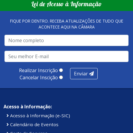
Lei de Acesso à Informação
tornaram referência, nas melhorias da gestão, e na
qualidade dos atendimentos prestados nesses espaços.
FIQUE POR DENTRO. RECEBA ATUALIZAÇÕES DE TUDO QUE
ACONTECE AQUI NA CÂMARA
A metodologia de avaliação se concentra em 7 pilares:
qualidade no atendimento remoto, gestão, oferta /
realização de soluções, ambiente de negócios,
infraestrutura, presença digital e cobertura e
produtividade. Somados, todos as categorias totalizam
100 pontos, nota recebida pelo município de Presidente
Realizar Inscrição
Enviar
Kennedy.
Cancelar Inscição
Acesso à Informação:
Acesso à Informação (e-SIC)
Calendário de Eventos