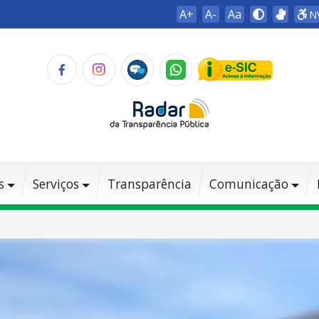
A+
A-
Aa
N
s
Serviços
Transparência
Comunicação