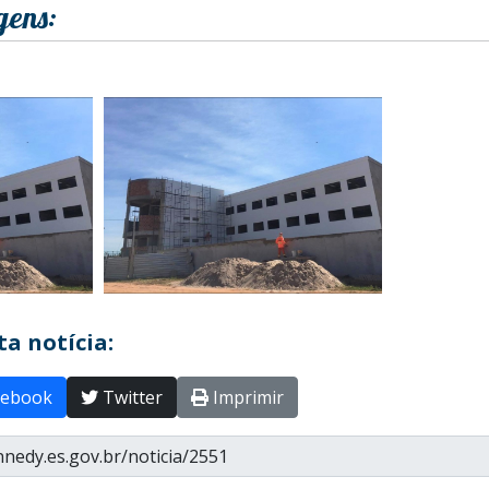
gens:
a notícia:
ebook
Twitter
Imprimir