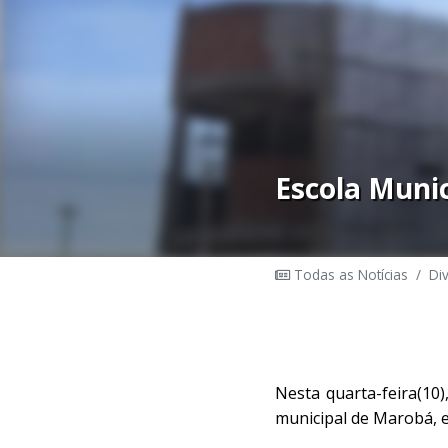
Escola Muni
Todas as Notícias
/
Di
Nesta quarta-feira(10)
municipal de Marobá, e