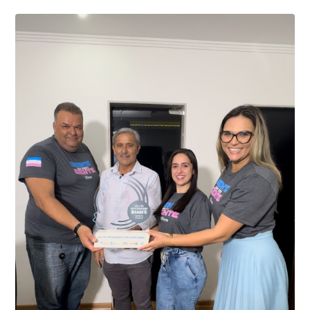
01 de junho, uma motocicleta com indícios de
adulteração, imediatamente, a central de
Durante a abordagem a adulteração foi comprovada,
videomonitoramento acionou a Guarda Civil Municipal,
através da conferência do Chassi, a motocicleta, bem
que em conjunto com a Polícia Militar realizou a
como o condutor e o carona, foram encaminhados a
averiguação.
Delegacia para esclarecimentos.
O resultado positivo da operação só foi possível por
conta do sistema de videomonitoramento instalado
recentemente em todo o município de Presidente
Kennedy, o sistema é integrado com outros municípios
“Mais de 100 câmeras foram instaladas na sede e no
do país, sendo possível a identificação de veículos por
interior de Presidente Kennedy, garantindo mais
meio do cruzamento de informações, nesse caso
segurança à população, seja nas ruas, no comércio, os
específico, com dados de uma cidade do Estado do Rio
produtores agropecuários. Estamos no rumo certo,
de Janeiro.
parabéns a todos os servidores que contribuem para a
segurança da nossa cidade”, destaca o prefeito Dorlei
Fontão.