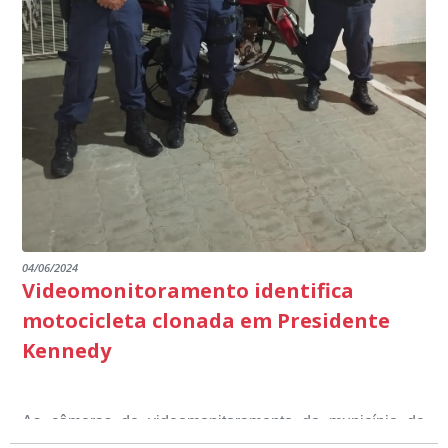
multidisciplinar, o projeto Kennedy Educa Mais, entre
escuta pública tudo o que está sendo feito pela
destacando ainda mais o compromisso de todos em
outros) são todos voltados para o desenvolvimento total
Educação em Presidente Kennedy.
promover uma atuação coordenada, integrada e
dos educandos. Tudo isso também foi demonstrado ao
dialogada em prol do desenvolvimento educacional.
Ministério Público através de depoimentos
emocionantes de pais e professores no decorrer da
escuta pública.
04/06/2024
Videomonitoramento identifica
motocicleta clonada em Presidente
Kennedy
As câmeras de videomonitoramento do município de
Presidente Kennedy identificaram neste fim de semana,