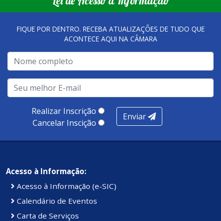
Lei de Acesso à Informação
qualidade dos atendimentos prestados nesses espaços.
FIQUE POR DENTRO. RECEBA ATUALIZAÇÕES DE TUDO QUE
ACONTECE AQUI NA CÂMARA
A metodologia de avaliação se concentra em 7 pilares:
qualidade no atendimento remoto, gestão, oferta /
realização de soluções, ambiente de negócios,
infraestrutura, presença digital e cobertura e
produtividade. Somados, todos as categorias totalizam
100 pontos, nota recebida pelo município de Presidente
Realizar Inscrição
Enviar
Kennedy.
Cancelar Inscição
Acesso à Informação:
Acesso à Informação (e-SIC)
Calendário de Eventos
Carta de Serviços