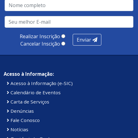
qualidade no atendimento remoto, gestão, oferta /
realização de soluções, ambiente de negócios,
infraestrutura, presença digital e cobertura e
produtividade. Somados, todos as categorias totalizam
100 pontos, nota recebida pelo município de Presidente
Realizar Inscrição
Enviar
Kennedy.
Cancelar Inscição
Acesso à Informação:
Acesso à Informação (e-SIC)
Calendário de Eventos
Carta de Serviços
Denúncias
Fale Conosco
Notícias