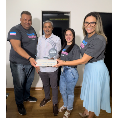
averiguação.
Delegacia para esclarecimentos.
O resultado positivo da operação só foi possível por
conta do sistema de videomonitoramento instalado
recentemente em todo o município de Presidente
Kennedy, o sistema é integrado com outros municípios
“Mais de 100 câmeras foram instaladas na sede e no
do país, sendo possível a identificação de veículos por
interior de Presidente Kennedy, garantindo mais
meio do cruzamento de informações, nesse caso
segurança à população, seja nas ruas, no comércio, os
específico, com dados de uma cidade do Estado do Rio
produtores agropecuários. Estamos no rumo certo,
de Janeiro.
parabéns a todos os servidores que contribuem para a
segurança da nossa cidade”, destaca o prefeito Dorlei
Fontão.