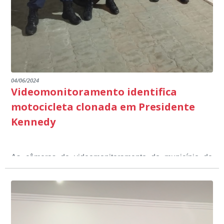
escuta pública.
04/06/2024
Videomonitoramento identifica
motocicleta clonada em Presidente
Kennedy
As câmeras de videomonitoramento do município de
Presidente Kennedy identificaram neste fim de semana,
01 de junho, uma motocicleta com indícios de
adulteração, imediatamente, a central de
Durante a abordagem a adulteração foi comprovada,
videomonitoramento acionou a Guarda Civil Municipal,
através da conferência do Chassi, a motocicleta, bem
que em conjunto com a Polícia Militar realizou a
como o condutor e o carona, foram encaminhados a