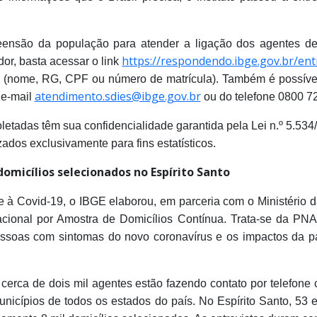
ensão da população para atender a ligação dos agentes de c
https://respondendo.ibge.gov.br/ent
dor, basta acessar o link
o (nome, RG, CPF ou número de matrícula). Também é possível
atendimento.sdies@ibge.gov.br
 e-mail
ou do telefone 0800 7
etadas têm sua confidencialidade garantida pela Lei n.º 5.534/1
zados exclusivamente para fins estatísticos.
omicílios selecionados no Espírito Santo
e à Covid-19, o IBGE elaborou, em parceria com o Ministério
cional por Amostra de Domicílios Contínua. Trata-se da P
essoas com sintomas do novo coronavírus e os impactos da 
 cerca de dois mil agentes estão fazendo contato por telefone 
unicípios de todos os estados do país. No Espírito Santo, 53 