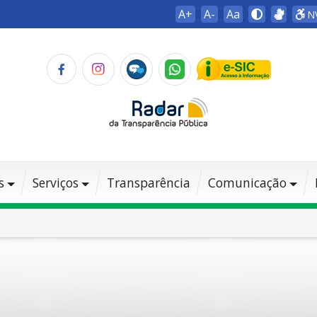
A+
A-
Aa
N
s
Serviços
Transparência
Comunicação