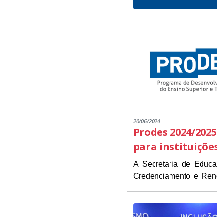
20/06/2024
Prodes 2024/2025
para instituiçõe
A Secretaria de Educ
Credenciamento e Renov
As instituições intere
estarão disponíveis de 1
Presidente Kennedy (
O objetivo do Edital é 
necessários para a inscrição.