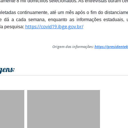
mente 8 mil domicílios selecionados. As entrevistas duram cer
letadas continuamente, até um mês após o fim do distanciame
e dá a cada semana, enquanto as informações estaduais,
https://covid19.ibge.gov.br/
da pesquisa:
Origem das informações:
https://presidentek
gens: