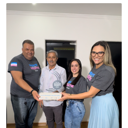
01 de junho, uma motocicleta com indícios de
adulteração, imediatamente, a central de
Durante a abordagem a adulteração foi comprovada,
videomonitoramento acionou a Guarda Civil Municipal,
através da conferência do Chassi, a motocicleta, bem
que em conjunto com a Polícia Militar realizou a
como o condutor e o carona, foram encaminhados a
averiguação.
Delegacia para esclarecimentos.
O resultado positivo da operação só foi possível por
conta do sistema de videomonitoramento instalado
recentemente em todo o município de Presidente
Kennedy, o sistema é integrado com outros municípios
“Mais de 100 câmeras foram instaladas na sede e no
do país, sendo possível a identificação de veículos por
interior de Presidente Kennedy, garantindo mais
meio do cruzamento de informações, nesse caso
segurança à população, seja nas ruas, no comércio, os
específico, com dados de uma cidade do Estado do Rio
produtores agropecuários. Estamos no rumo certo,
de Janeiro.
parabéns a todos os servidores que contribuem para a
segurança da nossa cidade”, destaca o prefeito Dorlei
Fontão.