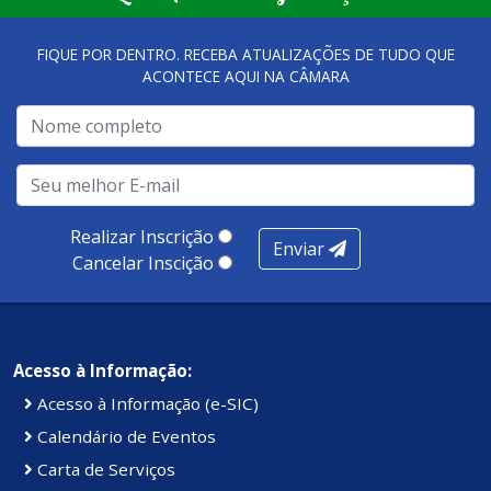
qualidade dos atendimentos prestados nesses espaços.
FIQUE POR DENTRO. RECEBA ATUALIZAÇÕES DE TUDO QUE
ACONTECE AQUI NA CÂMARA
A metodologia de avaliação se concentra em 7 pilares:
qualidade no atendimento remoto, gestão, oferta /
realização de soluções, ambiente de negócios,
infraestrutura, presença digital e cobertura e
produtividade. Somados, todos as categorias totalizam
100 pontos, nota recebida pelo município de Presidente
Realizar Inscrição
Enviar
Kennedy.
Cancelar Inscição
Acesso à Informação:
Acesso à Informação (e-SIC)
Calendário de Eventos
Carta de Serviços