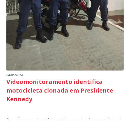
escuta pública tudo o que está sendo feito pela
destacando ainda mais o compromisso de todos em
outros) são todos voltados para o desenvolvimento total
Educação em Presidente Kennedy.
promover uma atuação coordenada, integrada e
dos educandos. Tudo isso também foi demonstrado ao
dialogada em prol do desenvolvimento educacional.
Ministério Público através de depoimentos
emocionantes de pais e professores no decorrer da
escuta pública.
04/06/2024
Videomonitoramento identifica
motocicleta clonada em Presidente
Kennedy
As câmeras de videomonitoramento do município de
Presidente Kennedy identificaram neste fim de semana,