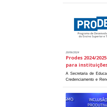
20/06/2024
Prodes 2024/2025
para instituiçõe
A Secretaria de Educ
Credenciamento e Renov
As instituições intere
estarão disponíveis de 1
Presidente Kennedy (
O objetivo do Edital é 
necessários para a inscrição.
das instituições já part
O PRODES/PK é um pro