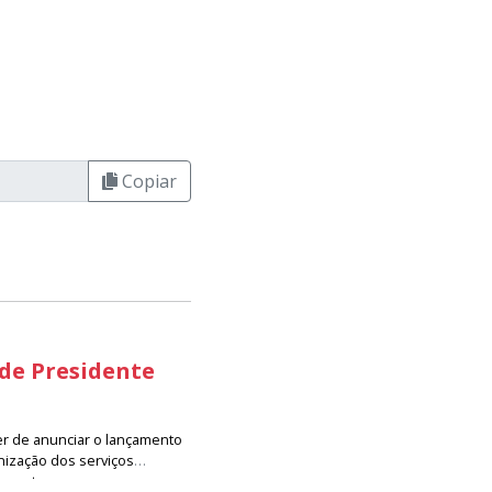
Copiar
 de Presidente
er de anunciar o lançamento
nização dos serviços
resenta um avanço