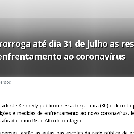
rorroga até dia 31 de julho as res
enfrentamento ao coronavírus
versos
esidente Kennedy publicou nessa terça-feira (30) o decreto
trições e medidas de enfrentamento ao novo coronavírus, 
sificado como Risco Alto de contágio.
spensas, estão as aulas nas escolas da rede pública de e