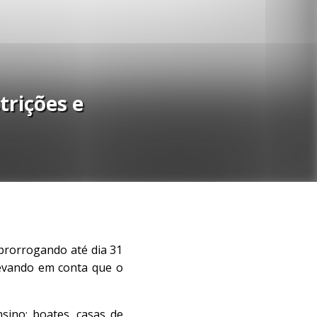
trições e
 prorrogando até dia 31
levando em conta que o
nsino; boates, casas de