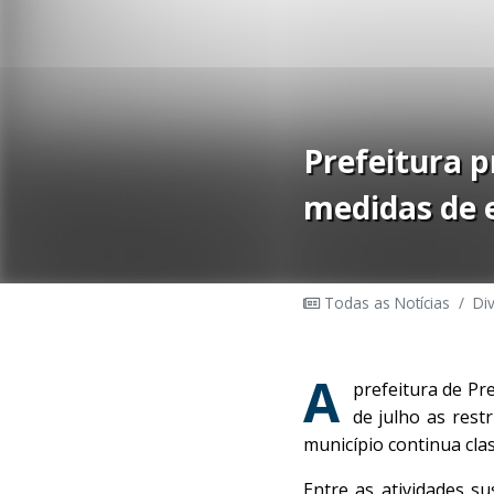
Prefeitura p
medidas de 
Todas as Notícias
/
Di
A
prefeitura de Pr
de julho as res
município continua clas
Entre as atividades su