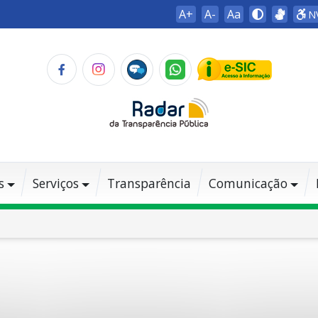
A+
A-
Aa
N
s
Serviços
Transparência
Comunicação