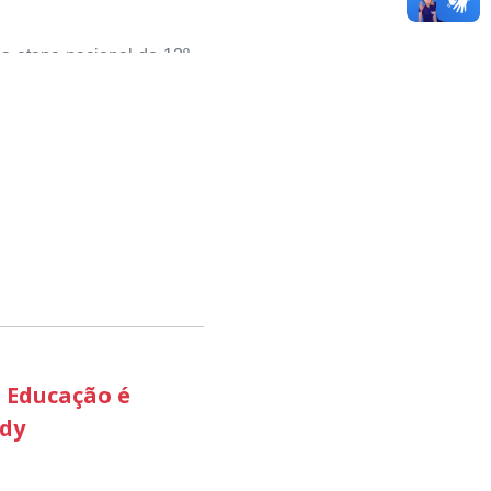
studantes kennedenses.
da etapa nacional do 12º
sou valorizar e destacar
 com o desenvolvimento
ciativas que estimulam o
pequenos negócios e a
 aconteceu nesta terça-
 etapa estadual, sendo
ão Produtiva, através do
 avaliadores como uma
esenvolvimento econômico
 Educação é
edy
odutiva ‘ foi a que mais
do território brasileiro