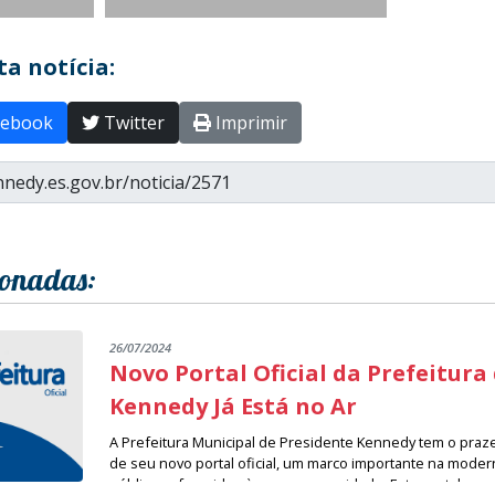
a notícia:
ebook
Twitter
Imprimir
ionadas:
26/07/2024
Novo Portal Oficial da Prefeitura
Kennedy Já Está no Ar
A Prefeitura Municipal de Presidente Kennedy tem o praz
de seu novo portal oficial, um marco importante na moder
públicos oferecidos à nossa comunidade. Este portal rep