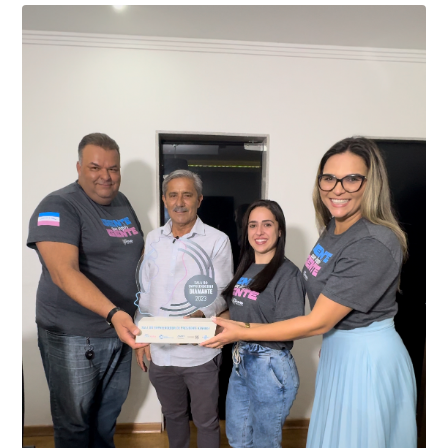
01 de junho, uma motocicleta com indícios de
adulteração, imediatamente, a central de
Durante a abordagem a adulteração foi comprovada,
videomonitoramento acionou a Guarda Civil Municipal,
através da conferência do Chassi, a motocicleta, bem
que em conjunto com a Polícia Militar realizou a
como o condutor e o carona, foram encaminhados a
averiguação.
Delegacia para esclarecimentos.
O resultado positivo da operação só foi possível por
conta do sistema de videomonitoramento instalado
recentemente em todo o município de Presidente
Kennedy, o sistema é integrado com outros municípios
“Mais de 100 câmeras foram instaladas na sede e no
do país, sendo possível a identificação de veículos por
interior de Presidente Kennedy, garantindo mais
meio do cruzamento de informações, nesse caso
segurança à população, seja nas ruas, no comércio, os
específico, com dados de uma cidade do Estado do Rio
produtores agropecuários. Estamos no rumo certo,
de Janeiro.
parabéns a todos os servidores que contribuem para a
segurança da nossa cidade”, destaca o prefeito Dorlei
Fontão.