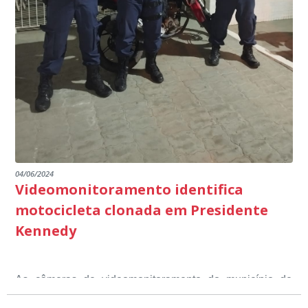
destacando ainda mais o compromisso de todos em
outros) são todos voltados para o desenvolvimento total
Educação em Presidente Kennedy.
promover uma atuação coordenada, integrada e
dos educandos. Tudo isso também foi demonstrado ao
dialogada em prol do desenvolvimento educacional.
Ministério Público através de depoimentos
emocionantes de pais e professores no decorrer da
escuta pública.
04/06/2024
Videomonitoramento identifica
motocicleta clonada em Presidente
Kennedy
As câmeras de videomonitoramento do município de
Presidente Kennedy identificaram neste fim de semana,