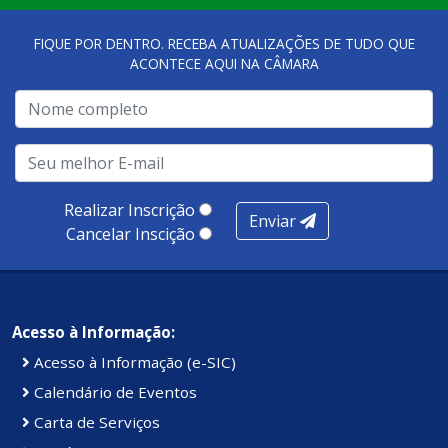
qualidade dos atendimentos prestados nesses espaços.
FIQUE POR DENTRO. RECEBA ATUALIZAÇÕES DE TUDO QUE
ACONTECE AQUI NA CÂMARA
A metodologia de avaliação se concentra em 7 pilares:
qualidade no atendimento remoto, gestão, oferta /
realização de soluções, ambiente de negócios,
infraestrutura, presença digital e cobertura e
produtividade. Somados, todos as categorias totalizam
100 pontos, nota recebida pelo município de Presidente
Realizar Inscrição
Enviar
Kennedy.
Cancelar Inscição
Acesso à Informação:
Acesso à Informação (e-SIC)
Calendário de Eventos
Carta de Serviços