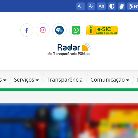
A+
A-
Aa
N
s
Serviços
Transparência
Comunicação