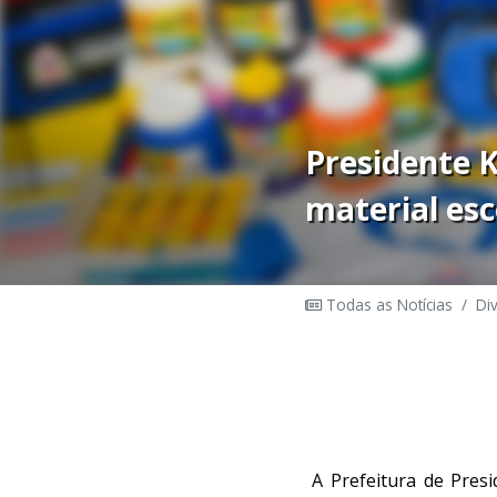
Presidente 
material esc
Todas as Notícias
/
Di
A Prefeitura de Presi