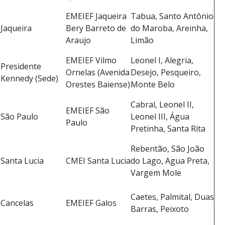
EMEIEF Jaqueira
Tabua, Santo Antônio
Jaqueira
Bery Barreto de
do Maroba, Areinha,
Araujo
Limão
EMEIEF Vilmo
Leonel I, Alegria,
Presidente
Ornelas (Avenida
Desejo, Pesqueiro,
Kennedy (Sede)
Orestes Baiense)
Monte Belo
Cabral, Leonel II,
EMEIEF São
São Paulo
Leonel III, Água
Paulo
Pretinha, Santa Rita
Rebentão, São João
Santa Lucia
CMEI Santa Lucia
do Lago, Agua Preta,
Vargem Mole
Caetes, Palmital, Duas
Cancelas
EMEIEF Galos
Barras, Peixoto