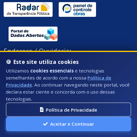
Endereço / Ouvidoria:
Rua Átila Vivaqua, Nº 79 - Centro, Presidente
🍪 Este site utiliza cookies
Kennedy - ES, CEP: 29350-000
Utilizamos
cookies essenciais
e tecnologias
semelhantes de acordo com a nossa
Política de
Privacidade
. Ao continuar navegando neste portal, você
declara estar ciente e concorda com o uso dessas
tecnologias.
Política de Privacidade
Aceitar e Continuar