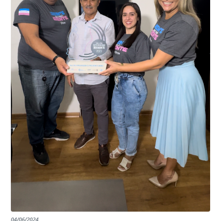
Kennedy, o sistema é integrado com outros municípios
“Mais de 100 câmeras foram instaladas na sede e no
do país, sendo possível a identificação de veículos por
interior de Presidente Kennedy, garantindo mais
meio do cruzamento de informações, nesse caso
segurança à população, seja nas ruas, no comércio, os
específico, com dados de uma cidade do Estado do Rio
produtores agropecuários. Estamos no rumo certo,
de Janeiro.
parabéns a todos os servidores que contribuem para a
segurança da nossa cidade”, destaca o prefeito Dorlei
Fontão.
04/06/2024