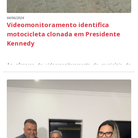
04/06/2024
Videomonitoramento identifica
motocicleta clonada em Presidente
Kennedy
As câmeras de videomonitoramento do município de
Presidente Kennedy identificaram neste fim de semana,
01 de junho, uma motocicleta com indícios de
adulteração, imediatamente, a central de
Durante a abordagem a adulteração foi comprovada,
videomonitoramento acionou a Guarda Civil Municipal,
através da conferência do Chassi, a motocicleta, bem
que em conjunto com a Polícia Militar realizou a
como o condutor e o carona, foram encaminhados a
averiguação.
Delegacia para esclarecimentos.
O resultado positivo da operação só foi possível por
conta do sistema de videomonitoramento instalado
recentemente em todo o município de Presidente