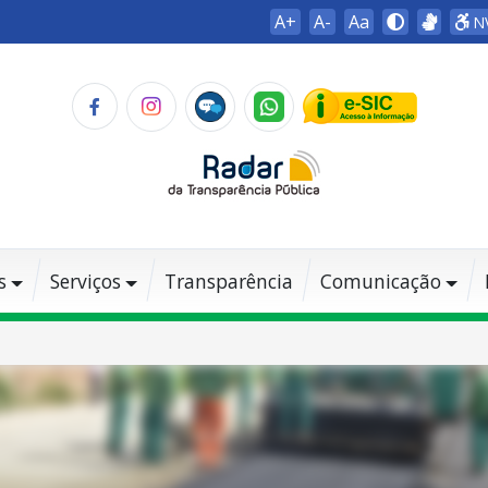
A+
A-
Aa
N
s
Serviços
Transparência
Comunicação