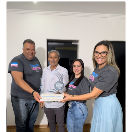
01 de junho, uma motocicleta com indícios de
adulteração, imediatamente, a central de
Durante a abordagem a adulteração foi comprovada,
videomonitoramento acionou a Guarda Civil Municipal,
através da conferência do Chassi, a motocicleta, bem
que em conjunto com a Polícia Militar realizou a
como o condutor e o carona, foram encaminhados a
averiguação.
Delegacia para esclarecimentos.
O resultado positivo da operação só foi possível por
conta do sistema de videomonitoramento instalado
recentemente em todo o município de Presidente
Kennedy, o sistema é integrado com outros municípios
“Mais de 100 câmeras foram instaladas na sede e no
do país, sendo possível a identificação de veículos por
interior de Presidente Kennedy, garantindo mais
meio do cruzamento de informações, nesse caso
segurança à população, seja nas ruas, no comércio, os
específico, com dados de uma cidade do Estado do Rio
produtores agropecuários. Estamos no rumo certo,
de Janeiro.
parabéns a todos os servidores que contribuem para a
segurança da nossa cidade”, destaca o prefeito Dorlei
Fontão.