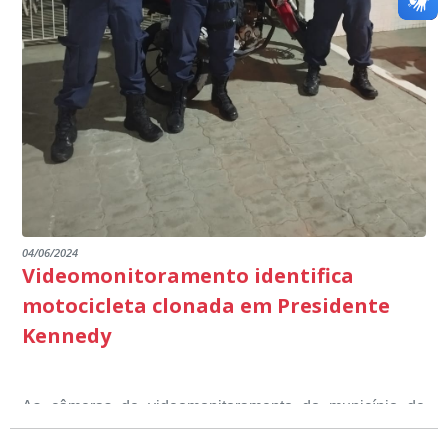
destacando ainda mais o compromisso de todos em
outros) são todos voltados para o desenvolvimento total
Educação em Presidente Kennedy.
promover uma atuação coordenada, integrada e
dos educandos. Tudo isso também foi demonstrado ao
dialogada em prol do desenvolvimento educacional.
Ministério Público através de depoimentos
emocionantes de pais e professores no decorrer da
escuta pública.
04/06/2024
Videomonitoramento identifica
motocicleta clonada em Presidente
Kennedy
As câmeras de videomonitoramento do município de
Presidente Kennedy identificaram neste fim de semana,