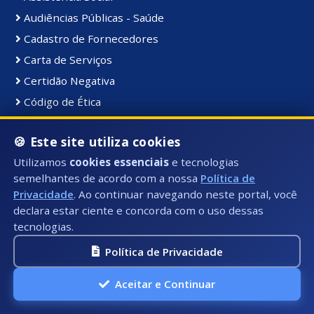
Audiências Públicas - Saúde
Cadastro de Fornecedores
Carta de Serviços
Certidão Negativa
Código de Ética
Compras Públicas
🍪 Este site utiliza cookies
Conselhos Municipais
Utilizamos
cookies essenciais
e tecnologias
Consultas Públicas
semelhantes de acordo com a nossa
Política de
Contratos
Privacidade
. Ao continuar navegando neste portal, você
Cult, Turis, Esp e Lazer
declara estar ciente e concorda com o uso dessas
tecnologias.
Decretos
Despesas
Política de Privacidade
Diário Oficial
Aceitar e Continuar
Divida Ativa
Emergências