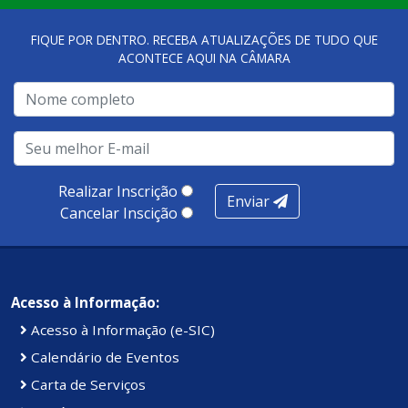
qualidade dos atendimentos prestados nesses espaços.
FIQUE POR DENTRO. RECEBA ATUALIZAÇÕES DE TUDO QUE
ACONTECE AQUI NA CÂMARA
A metodologia de avaliação se concentra em 7 pilares:
qualidade no atendimento remoto, gestão, oferta /
realização de soluções, ambiente de negócios,
infraestrutura, presença digital e cobertura e
produtividade. Somados, todos as categorias totalizam
100 pontos, nota recebida pelo município de Presidente
Realizar Inscrição
Enviar
Kennedy.
Cancelar Inscição
Acesso à Informação:
Acesso à Informação (e-SIC)
Calendário de Eventos
Carta de Serviços