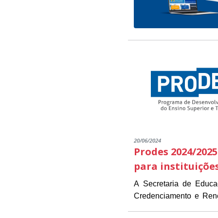
20/06/2024
Prodes 2024/2025
para instituiçõe
A Secretaria de Educ
Credenciamento e Renov
As instituições intere
estarão disponíveis de 1