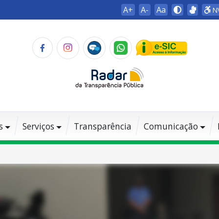
A+
A-
Aa
N
s
Serviços
Transparência
Comunicação