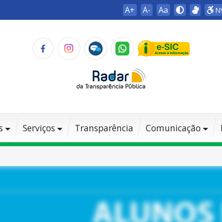
A+
A-
Aa
N
s
Serviços
Transparência
Comunicação