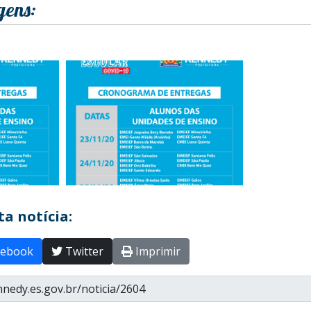
gens:
a notícia:
ebook
Twitter
Imprimir