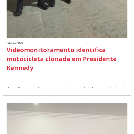
escuta pública.
04/06/2024
Videomonitoramento identifica
motocicleta clonada em Presidente
Kennedy
As câmeras de videomonitoramento do município de
Presidente Kennedy identificaram neste fim de semana,
01 de junho, uma motocicleta com indícios de
adulteração, imediatamente, a central de
Durante a abordagem a adulteração foi comprovada,
videomonitoramento acionou a Guarda Civil Municipal,
através da conferência do Chassi, a motocicleta, bem
que em conjunto com a Polícia Militar realizou a
como o condutor e o carona, foram encaminhados a
averiguação.