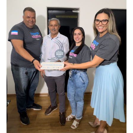
Delegacia para esclarecimentos.
O resultado positivo da operação só foi possível por
conta do sistema de videomonitoramento instalado
recentemente em todo o município de Presidente
Kennedy, o sistema é integrado com outros municípios
“Mais de 100 câmeras foram instaladas na sede e no
do país, sendo possível a identificação de veículos por
interior de Presidente Kennedy, garantindo mais
meio do cruzamento de informações, nesse caso
segurança à população, seja nas ruas, no comércio, os
específico, com dados de uma cidade do Estado do Rio
produtores agropecuários. Estamos no rumo certo,
de Janeiro.
parabéns a todos os servidores que contribuem para a
segurança da nossa cidade”, destaca o prefeito Dorlei
Fontão.