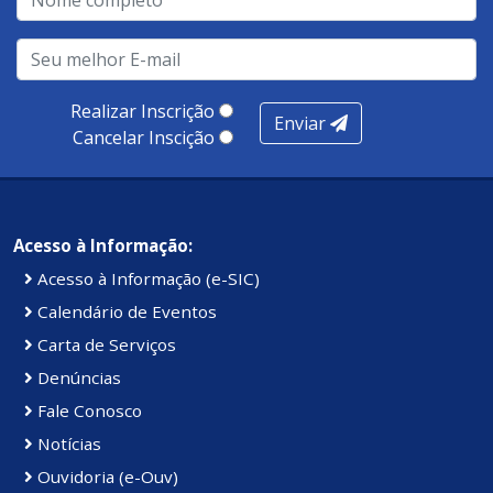
realização de soluções, ambiente de negócios,
infraestrutura, presença digital e cobertura e
produtividade. Somados, todos as categorias totalizam
100 pontos, nota recebida pelo município de Presidente
Realizar Inscrição
Enviar
Kennedy.
Cancelar Inscição
Acesso à Informação:
Acesso à Informação (e-SIC)
Calendário de Eventos
Carta de Serviços
Denúncias
Fale Conosco
Notícias
Ouvidoria (e-Ouv)