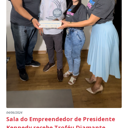
meio do cruzamento de informações, nesse caso
segurança à população, seja nas ruas, no comércio, os
específico, com dados de uma cidade do Estado do Rio
produtores agropecuários. Estamos no rumo certo,
de Janeiro.
parabéns a todos os servidores que contribuem para a
segurança da nossa cidade”, destaca o prefeito Dorlei
Fontão.
04/06/2024
Sala do Empreendedor de Presidente
Kennedy recebe Troféu Diamante