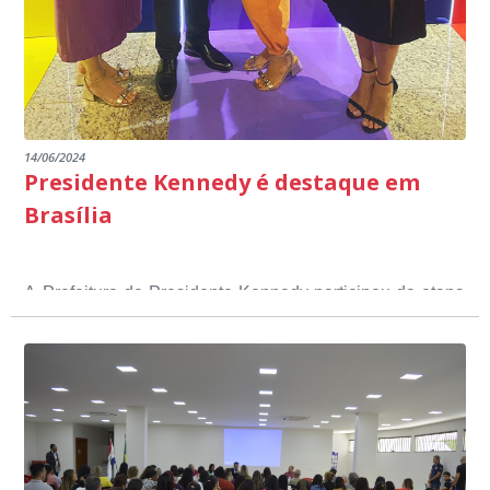
14/06/2024
Presidente Kennedy é destaque em
Brasília
A Prefeitura de Presidente Kennedy participou da etapa
nacional do 12º Prêmio Sebrae Prefeitura
Empreendedora, que visou valorizar e destacar o papel
dos gestores públicos comprometidos com o
desenvolvimento socioeconômico dos municípios, a
partir de iniciativas que estimulam o empreendedorismo,
a competitividade dos pequenos negócios e a
modernização da gestão pública local. O evento