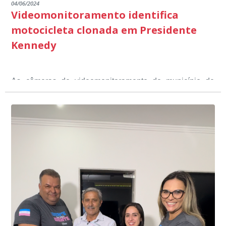
04/06/2024
Videomonitoramento identifica
motocicleta clonada em Presidente
Kennedy
As câmeras de videomonitoramento do município de
Presidente Kennedy identificaram neste fim de semana,
01 de junho, uma motocicleta com indícios de
adulteração, imediatamente, a central de
Durante a abordagem a adulteração foi comprovada,
videomonitoramento acionou a Guarda Civil Municipal,
através da conferência do Chassi, a motocicleta, bem
que em conjunto com a Polícia Militar realizou a
como o condutor e o carona, foram encaminhados a
averiguação.
Delegacia para esclarecimentos.
O resultado positivo da operação só foi possível por
conta do sistema de videomonitoramento instalado
recentemente em todo o município de Presidente
Kennedy, o sistema é integrado com outros municípios
“Mais de 100 câmeras foram instaladas na sede e no
do país, sendo possível a identificação de veículos por
interior de Presidente Kennedy, garantindo mais