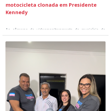
motocicleta clonada em Presidente
Kennedy
As câmeras de videomonitoramento do município de
Presidente Kennedy identificaram neste fim de semana,
01 de junho, uma motocicleta com indícios de
adulteração, imediatamente, a central de
Durante a abordagem a adulteração foi comprovada,
videomonitoramento acionou a Guarda Civil Municipal,
através da conferência do Chassi, a motocicleta, bem
que em conjunto com a Polícia Militar realizou a
como o condutor e o carona, foram encaminhados a
averiguação.
Delegacia para esclarecimentos.
O resultado positivo da operação só foi possível por
conta do sistema de videomonitoramento instalado
recentemente em todo o município de Presidente
Kennedy, o sistema é integrado com outros municípios
“Mais de 100 câmeras foram instaladas na sede e no
do país, sendo possível a identificação de veículos por
interior de Presidente Kennedy, garantindo mais
meio do cruzamento de informações, nesse caso
segurança à população, seja nas ruas, no comércio, os
específico, com dados de uma cidade do Estado do Rio
produtores agropecuários. Estamos no rumo certo,