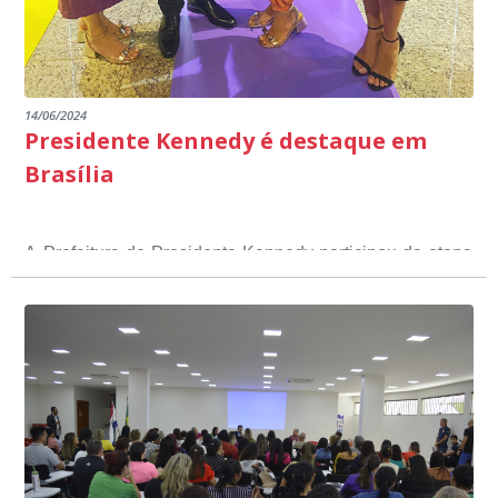
14/06/2024
Presidente Kennedy é destaque em
Brasília
A Prefeitura de Presidente Kennedy participou da etapa
nacional do 12º Prêmio Sebrae Prefeitura
Empreendedora, que visou valorizar e destacar o papel
dos gestores públicos comprometidos com o
desenvolvimento socioeconômico dos municípios, a
partir de iniciativas que estimulam o empreendedorismo,
a competitividade dos pequenos negócios e a
modernização da gestão pública local. O evento
aconteceu nesta terça-feira (11) em Brasília.