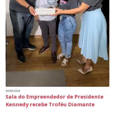
de Janeiro.
parabéns a todos os servidores que contribuem para a
segurança da nossa cidade”, destaca o prefeito Dorlei
Fontão.
04/06/2024
Sala do Empreendedor de Presidente
Kennedy recebe Troféu Diamante