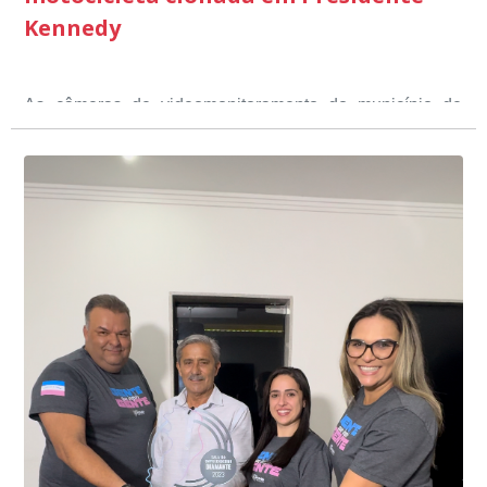
Kennedy
As câmeras de videomonitoramento do município de
Presidente Kennedy identificaram neste fim de semana,
01 de junho, uma motocicleta com indícios de
adulteração, imediatamente, a central de
Durante a abordagem a adulteração foi comprovada,
videomonitoramento acionou a Guarda Civil Municipal,
através da conferência do Chassi, a motocicleta, bem
que em conjunto com a Polícia Militar realizou a
como o condutor e o carona, foram encaminhados a
averiguação.
Delegacia para esclarecimentos.
O resultado positivo da operação só foi possível por
conta do sistema de videomonitoramento instalado
recentemente em todo o município de Presidente
Kennedy, o sistema é integrado com outros municípios
“Mais de 100 câmeras foram instaladas na sede e no
do país, sendo possível a identificação de veículos por
interior de Presidente Kennedy, garantindo mais
meio do cruzamento de informações, nesse caso
segurança à população, seja nas ruas, no comércio, os
específico, com dados de uma cidade do Estado do Rio
produtores agropecuários. Estamos no rumo certo,
de Janeiro.
parabéns a todos os servidores que contribuem para a