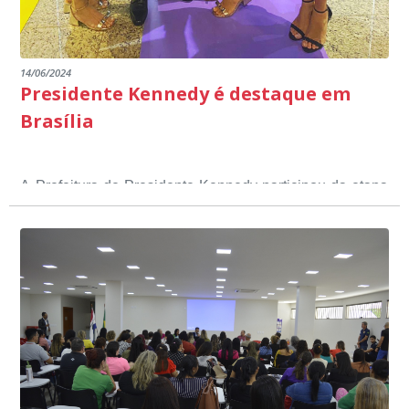
14/06/2024
Presidente Kennedy é destaque em
Brasília
A Prefeitura de Presidente Kennedy participou da etapa
nacional do 12º Prêmio Sebrae Prefeitura
Empreendedora, que visou valorizar e destacar o papel
dos gestores públicos comprometidos com o
desenvolvimento socioeconômico dos municípios, a
partir de iniciativas que estimulam o empreendedorismo,
a competitividade dos pequenos negócios e a
modernização da gestão pública local. O evento
aconteceu nesta terça-feira (11) em Brasília.