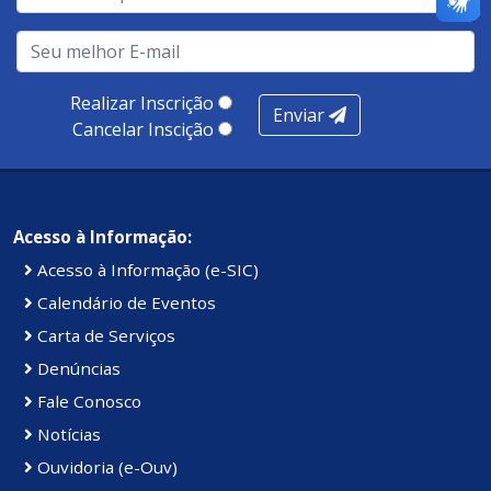
realização de soluções, ambiente de negócios,
infraestrutura, presença digital e cobertura e
produtividade. Somados, todos as categorias totalizam
100 pontos, nota recebida pelo município de Presidente
Realizar Inscrição
Enviar
Kennedy.
Cancelar Inscição
Acesso à Informação:
Acesso à Informação (e-SIC)
Calendário de Eventos
Carta de Serviços
Denúncias
Fale Conosco
Notícias
Ouvidoria (e-Ouv)