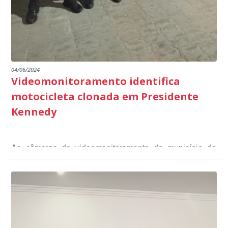
04/06/2024
Videomonitoramento identifica
motocicleta clonada em Presidente
Kennedy
As câmeras de videomonitoramento do município de
Presidente Kennedy identificaram neste fim de semana,
01 de junho, uma motocicleta com indícios de
adulteração, imediatamente, a central de
Durante a abordagem a adulteração foi comprovada,
videomonitoramento acionou a Guarda Civil Municipal,
através da conferência do Chassi, a motocicleta, bem
que em conjunto com a Polícia Militar realizou a
como o condutor e o carona, foram encaminhados a
averiguação.
Delegacia para esclarecimentos.