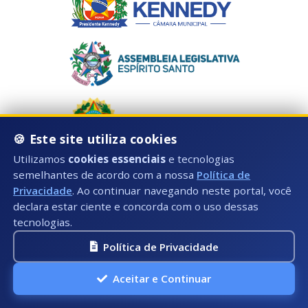
🍪 Este site utiliza cookies
Utilizamos
cookies essenciais
e tecnologias
semelhantes de acordo com a nossa
Política de
Privacidade
. Ao continuar navegando neste portal, você
declara estar ciente e concorda com o uso dessas
Horário de Atendimento:
tecnologias.
Segunda à Sexta: 08:00hs às 17:00hs
Política de Privacidade
Telefone:
Aceitar e Continuar
Fixo: (28) 3535-3603 (Ramal 1025)