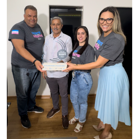
O resultado positivo da operação só foi possível por
conta do sistema de videomonitoramento instalado
recentemente em todo o município de Presidente
Kennedy, o sistema é integrado com outros municípios
“Mais de 100 câmeras foram instaladas na sede e no
do país, sendo possível a identificação de veículos por
interior de Presidente Kennedy, garantindo mais
meio do cruzamento de informações, nesse caso
segurança à população, seja nas ruas, no comércio, os
específico, com dados de uma cidade do Estado do Rio
produtores agropecuários. Estamos no rumo certo,
de Janeiro.
parabéns a todos os servidores que contribuem para a
segurança da nossa cidade”, destaca o prefeito Dorlei
Fontão.