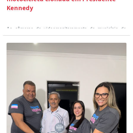
Kennedy
As câmeras de videomonitoramento do município de
Presidente Kennedy identificaram neste fim de semana,
01 de junho, uma motocicleta com indícios de
adulteração, imediatamente, a central de
Durante a abordagem a adulteração foi comprovada,
videomonitoramento acionou a Guarda Civil Municipal,
através da conferência do Chassi, a motocicleta, bem
que em conjunto com a Polícia Militar realizou a
como o condutor e o carona, foram encaminhados a
averiguação.
Delegacia para esclarecimentos.
O resultado positivo da operação só foi possível por
conta do sistema de videomonitoramento instalado
recentemente em todo o município de Presidente
Kennedy, o sistema é integrado com outros municípios
“Mais de 100 câmeras foram instaladas na sede e no
do país, sendo possível a identificação de veículos por
interior de Presidente Kennedy, garantindo mais
meio do cruzamento de informações, nesse caso
segurança à população, seja nas ruas, no comércio, os
específico, com dados de uma cidade do Estado do Rio
produtores agropecuários. Estamos no rumo certo,
de Janeiro.
parabéns a todos os servidores que contribuem para a