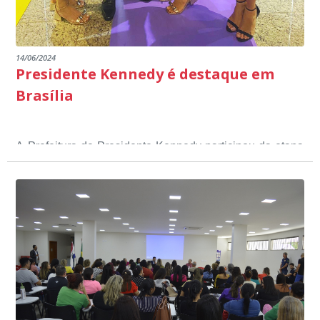
14/06/2024
Presidente Kennedy é destaque em
Brasília
A Prefeitura de Presidente Kennedy participou da etapa
nacional do 12º Prêmio Sebrae Prefeitura
Empreendedora, que visou valorizar e destacar o papel
dos gestores públicos comprometidos com o
desenvolvimento socioeconômico dos municípios, a
partir de iniciativas que estimulam o empreendedorismo,
a competitividade dos pequenos negócios e a
modernização da gestão pública local. O evento
aconteceu nesta terça-feira (11) em Brasília.