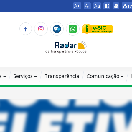
A+
A-
Aa
N
s
Serviços
Transparência
Comunicação