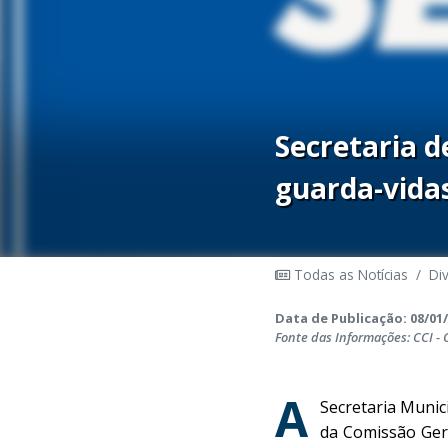
Secretaria 
guarda-vida
Todas as Notícias
/
Di
Data de Publicação: 08/01/
Fonte das Informações: CCI -
A
Secretaria Munic
da Comissão Gera