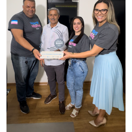
conta do sistema de videomonitoramento instalado
recentemente em todo o município de Presidente
Kennedy, o sistema é integrado com outros municípios
“Mais de 100 câmeras foram instaladas na sede e no
do país, sendo possível a identificação de veículos por
interior de Presidente Kennedy, garantindo mais
meio do cruzamento de informações, nesse caso
segurança à população, seja nas ruas, no comércio, os
específico, com dados de uma cidade do Estado do Rio
produtores agropecuários. Estamos no rumo certo,
de Janeiro.
parabéns a todos os servidores que contribuem para a
segurança da nossa cidade”, destaca o prefeito Dorlei
Fontão.