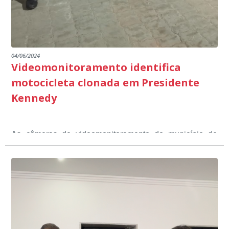
04/06/2024
Videomonitoramento identifica
motocicleta clonada em Presidente
Kennedy
As câmeras de videomonitoramento do município de
Presidente Kennedy identificaram neste fim de semana,
01 de junho, uma motocicleta com indícios de
adulteração, imediatamente, a central de
Durante a abordagem a adulteração foi comprovada,
videomonitoramento acionou a Guarda Civil Municipal,
através da conferência do Chassi, a motocicleta, bem
que em conjunto com a Polícia Militar realizou a
como o condutor e o carona, foram encaminhados a
averiguação.
Delegacia para esclarecimentos.
O resultado positivo da operação só foi possível por