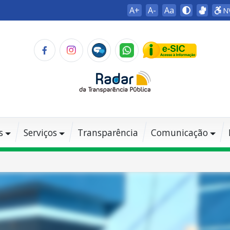
A+
A-
Aa
N
s
Serviços
Transparência
Comunicação