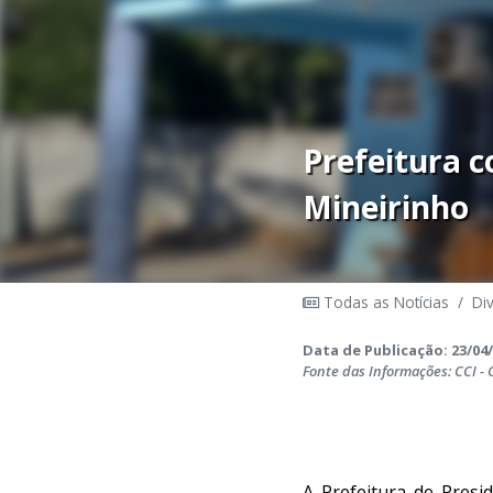
Prefeitura c
Mineirinho
Todas as Notícias
/
Di
Data de Publicação: 23/04/
Fonte das Informações: CCI -
A Prefeitura de Presi