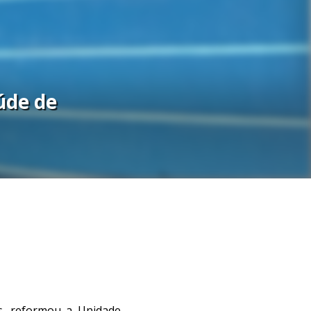
úde de
as, reformou a Unidade