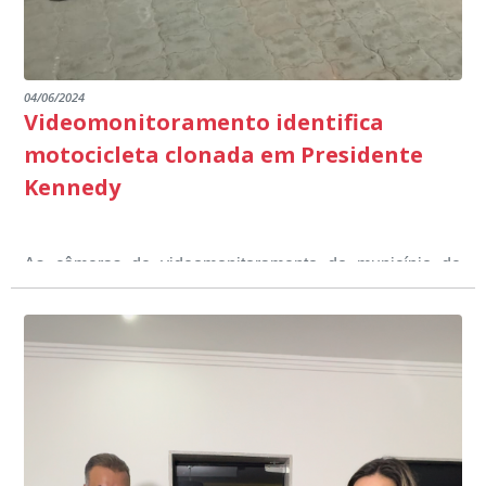
04/06/2024
Videomonitoramento identifica
motocicleta clonada em Presidente
Kennedy
As câmeras de videomonitoramento do município de
Presidente Kennedy identificaram neste fim de semana,
01 de junho, uma motocicleta com indícios de
adulteração, imediatamente, a central de
Durante a abordagem a adulteração foi comprovada,
videomonitoramento acionou a Guarda Civil Municipal,
através da conferência do Chassi, a motocicleta, bem
que em conjunto com a Polícia Militar realizou a
como o condutor e o carona, foram encaminhados a
averiguação.
Delegacia para esclarecimentos.
O resultado positivo da operação só foi possível por
conta do sistema de videomonitoramento instalado