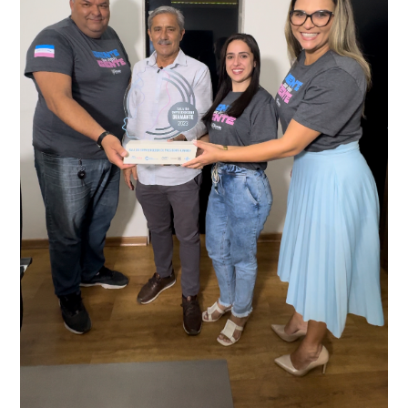
recentemente em todo o município de Presidente
Kennedy, o sistema é integrado com outros municípios
“Mais de 100 câmeras foram instaladas na sede e no
do país, sendo possível a identificação de veículos por
interior de Presidente Kennedy, garantindo mais
meio do cruzamento de informações, nesse caso
segurança à população, seja nas ruas, no comércio, os
específico, com dados de uma cidade do Estado do Rio
produtores agropecuários. Estamos no rumo certo,
de Janeiro.
parabéns a todos os servidores que contribuem para a
segurança da nossa cidade”, destaca o prefeito Dorlei
Fontão.