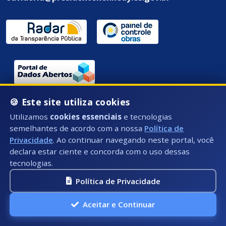
Endereço / Ouvidoria:
🍪 Este site utiliza cookies
Rua Átila Vivaqua, Nº 79 - Centro, Presidente
Utilizamos
cookies essenciais
e tecnologias
Kennedy - ES, CEP: 29350-000
semelhantes de acordo com a nossa
Política de
Privacidade
. Ao continuar navegando neste portal, você
declara estar ciente e concorda com o uso dessas
tecnologias.
Política de Privacidade
Aceitar e Continuar