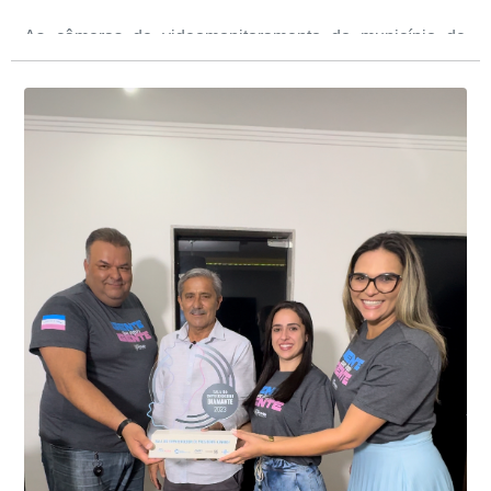
As câmeras de videomonitoramento do município de
Presidente Kennedy identificaram neste fim de semana,
01 de junho, uma motocicleta com indícios de
adulteração, imediatamente, a central de
Durante a abordagem a adulteração foi comprovada,
videomonitoramento acionou a Guarda Civil Municipal,
através da conferência do Chassi, a motocicleta, bem
que em conjunto com a Polícia Militar realizou a
como o condutor e o carona, foram encaminhados a
averiguação.
Delegacia para esclarecimentos.
O resultado positivo da operação só foi possível por
conta do sistema de videomonitoramento instalado
recentemente em todo o município de Presidente
Kennedy, o sistema é integrado com outros municípios
“Mais de 100 câmeras foram instaladas na sede e no
do país, sendo possível a identificação de veículos por
interior de Presidente Kennedy, garantindo mais
meio do cruzamento de informações, nesse caso
segurança à população, seja nas ruas, no comércio, os
específico, com dados de uma cidade do Estado do Rio
produtores agropecuários. Estamos no rumo certo,
de Janeiro.
parabéns a todos os servidores que contribuem para a
segurança da nossa cidade”, destaca o prefeito Dorlei
Fontão.