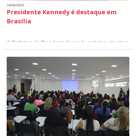
14/06/2024
Presidente Kennedy é destaque em
Brasília
A Prefeitura de Presidente Kennedy participou da etapa
nacional do 12º Prêmio Sebrae Prefeitura
Empreendedora, que visou valorizar e destacar o papel
dos gestores públicos comprometidos com o
desenvolvimento socioeconômico dos municípios, a
partir de iniciativas que estimulam o empreendedorismo,
a competitividade dos pequenos negócios e a
modernização da gestão pública local. O evento
aconteceu nesta terça-feira (11) em Brasília.
O município, conquistou o primeiro lugar na etapa
estadual, sendo premiado com o troféu ouro, na
categoria Inclusão Produtiva, através do Programa Mais