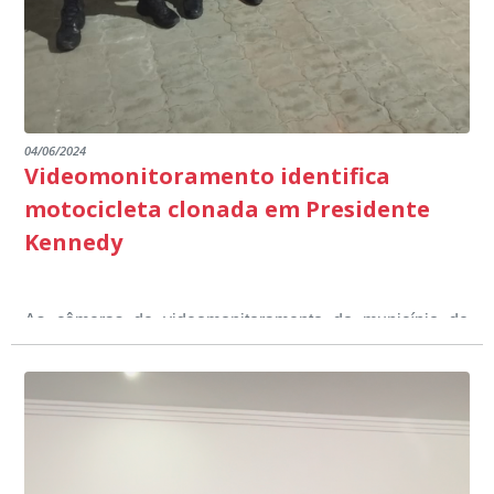
04/06/2024
Videomonitoramento identifica
motocicleta clonada em Presidente
Kennedy
As câmeras de videomonitoramento do município de
Presidente Kennedy identificaram neste fim de semana,
01 de junho, uma motocicleta com indícios de
adulteração, imediatamente, a central de
Durante a abordagem a adulteração foi comprovada,
videomonitoramento acionou a Guarda Civil Municipal,
através da conferência do Chassi, a motocicleta, bem
que em conjunto com a Polícia Militar realizou a
como o condutor e o carona, foram encaminhados a
averiguação.
Delegacia para esclarecimentos.