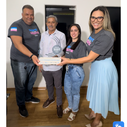
O resultado positivo da operação só foi possível por
conta do sistema de videomonitoramento instalado
recentemente em todo o município de Presidente
Kennedy, o sistema é integrado com outros municípios
“Mais de 100 câmeras foram instaladas na sede e no
do país, sendo possível a identificação de veículos por
interior de Presidente Kennedy, garantindo mais
meio do cruzamento de informações, nesse caso
segurança à população, seja nas ruas, no comércio, os
específico, com dados de uma cidade do Estado do Rio
produtores agropecuários. Estamos no rumo certo,
de Janeiro.
parabéns a todos os servidores que contribuem para a
segurança da nossa cidade”, destaca o prefeito Dorlei
Fontão.