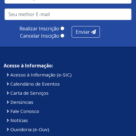
realização de soluções, ambiente de negócios,
infraestrutura, presença digital e cobertura e
produtividade. Somados, todos as categorias totalizam
100 pontos, nota recebida pelo município de Presidente
Realizar Inscrição
Enviar
Kennedy.
Cancelar Inscição
Acesso à Informação:
Acesso à Informação (e-SIC)
Calendário de Eventos
Carta de Serviços
Denúncias
Fale Conosco
Notícias
Ouvidoria (e-Ouv)