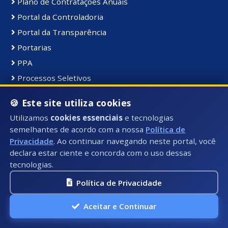
Plano de Contratações Anuais
Portal da Controladoria
Portal da Transparência
Portarias
PPA
Processos Seletivos
PROCON Municipal
🍪 Este site utiliza cookies
PRODES
Utilizamos
cookies essenciais
e tecnologias
Protocolo
semelhantes de acordo com a nossa
Política de
Publicações
Privacidade
. Ao continuar navegando neste portal, você
declara estar ciente e concorda com o uso dessas
Recursos Humanos
tecnologias.
Validar CND
Política de Privacidade
Aceitar e Continuar