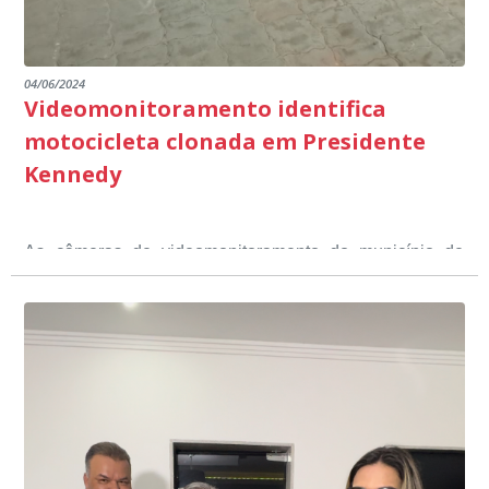
04/06/2024
Videomonitoramento identifica
motocicleta clonada em Presidente
Kennedy
As câmeras de videomonitoramento do município de
Presidente Kennedy identificaram neste fim de semana,
01 de junho, uma motocicleta com indícios de
adulteração, imediatamente, a central de
Durante a abordagem a adulteração foi comprovada,
videomonitoramento acionou a Guarda Civil Municipal,
através da conferência do Chassi, a motocicleta, bem
que em conjunto com a Polícia Militar realizou a
como o condutor e o carona, foram encaminhados a
averiguação.
Delegacia para esclarecimentos.
O resultado positivo da operação só foi possível por
conta do sistema de videomonitoramento instalado
recentemente em todo o município de Presidente