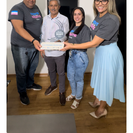
Kennedy, o sistema é integrado com outros municípios
“Mais de 100 câmeras foram instaladas na sede e no
do país, sendo possível a identificação de veículos por
interior de Presidente Kennedy, garantindo mais
meio do cruzamento de informações, nesse caso
segurança à população, seja nas ruas, no comércio, os
específico, com dados de uma cidade do Estado do Rio
produtores agropecuários. Estamos no rumo certo,
de Janeiro.
parabéns a todos os servidores que contribuem para a
segurança da nossa cidade”, destaca o prefeito Dorlei
Fontão.