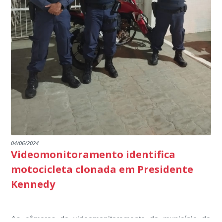
oportunidade de apresentar através das visitas e da
marco na busca pela excelência na educação básica,
multidisciplinar, o projeto Kennedy Educa Mais, entre
escuta pública tudo o que está sendo feito pela
destacando ainda mais o compromisso de todos em
outros) são todos voltados para o desenvolvimento total
Educação em Presidente Kennedy.
promover uma atuação coordenada, integrada e
dos educandos. Tudo isso também foi demonstrado ao
dialogada em prol do desenvolvimento educacional.
Ministério Público através de depoimentos
emocionantes de pais e professores no decorrer da
escuta pública.
04/06/2024
Videomonitoramento identifica
motocicleta clonada em Presidente
Kennedy
As câmeras de videomonitoramento do município de