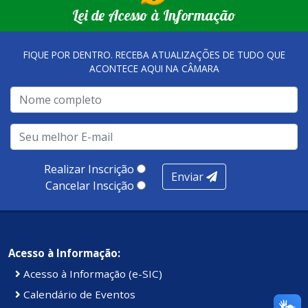
empreendedores locais.
Lei de Acesso à Informação
tornaram referência, nas melhorias da gestão, e na
qualidade dos atendimentos prestados nesses espaços.
FIQUE POR DENTRO. RECEBA ATUALIZAÇÕES DE TUDO QUE
ACONTECE AQUI NA CÂMARA
A metodologia de avaliação se concentra em 7 pilares:
qualidade no atendimento remoto, gestão, oferta /
realização de soluções, ambiente de negócios,
infraestrutura, presença digital e cobertura e
produtividade. Somados, todos as categorias totalizam
100 pontos, nota recebida pelo município de Presidente
Realizar Inscrição
Enviar
Kennedy.
Cancelar Inscição
Acesso à Informação:
Acesso à Informação (e-SIC)
Calendário de Eventos