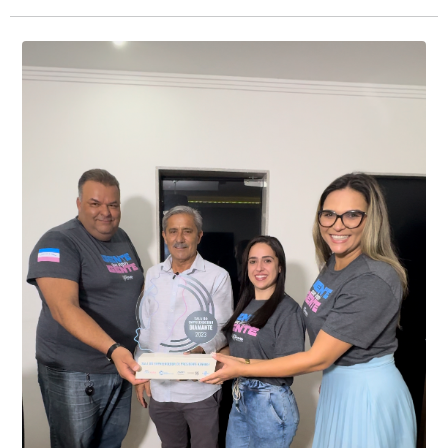
Presidente Kennedy identificaram neste fim de semana,
01 de junho, uma motocicleta com indícios de
adulteração, imediatamente, a central de
Durante a abordagem a adulteração foi comprovada,
videomonitoramento acionou a Guarda Civil Municipal,
através da conferência do Chassi, a motocicleta, bem
que em conjunto com a Polícia Militar realizou a
como o condutor e o carona, foram encaminhados a
averiguação.
Delegacia para esclarecimentos.
O resultado positivo da operação só foi possível por
conta do sistema de videomonitoramento instalado
recentemente em todo o município de Presidente
Kennedy, o sistema é integrado com outros municípios
“Mais de 100 câmeras foram instaladas na sede e no
do país, sendo possível a identificação de veículos por
interior de Presidente Kennedy, garantindo mais
meio do cruzamento de informações, nesse caso
segurança à população, seja nas ruas, no comércio, os
específico, com dados de uma cidade do Estado do Rio
produtores agropecuários. Estamos no rumo certo,
de Janeiro.
parabéns a todos os servidores que contribuem para a
segurança da nossa cidade”, destaca o prefeito Dorlei
Fontão.