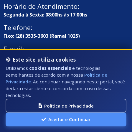
Horário de Atendimento:
Segunda à Sexta: 08:00hs às 17:00hs
Telefone:
Fixo: (28) 3535-3603 (Ramal 1025)
E-mail:
ouvidoria@presidentekennedy.es.gov.br
🍪 Este site utiliza cookies
Utilizamos
cookies essenciais
e tecnologias
semelhantes de acordo com a nossa
Política de
Privacidade
. Ao continuar navegando neste portal, você
declara estar ciente e concorda com o uso dessas
tecnologias.
Política de Privacidade
Endereço / Ouvidoria:
Aceitar e Continuar
Rua Átila Vivaqua, Nº 79 - Centro, Presidente