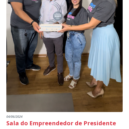
meio do cruzamento de informações, nesse caso
segurança à população, seja nas ruas, no comércio, os
específico, com dados de uma cidade do Estado do Rio
produtores agropecuários. Estamos no rumo certo,
de Janeiro.
parabéns a todos os servidores que contribuem para a
segurança da nossa cidade”, destaca o prefeito Dorlei
Fontão.
04/06/2024
Sala do Empreendedor de Presidente