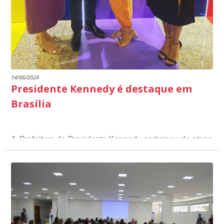
14/06/2024
Presidente Kennedy é destaque em
Brasília
A Prefeitura de Presidente Kennedy participou da etapa
nacional do 12º Prêmio Sebrae Prefeitura
Empreendedora, que visou valorizar e destacar o papel
dos gestores públicos comprometidos com o
desenvolvimento socioeconômico dos municípios, a
partir de iniciativas que estimulam o empreendedorismo,
a competitividade dos pequenos negócios e a