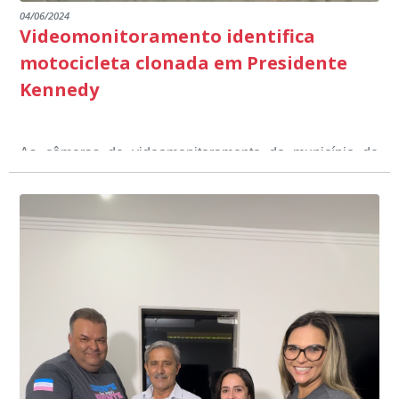
04/06/2024
Videomonitoramento identifica
motocicleta clonada em Presidente
Kennedy
As câmeras de videomonitoramento do município de
Presidente Kennedy identificaram neste fim de semana,
01 de junho, uma motocicleta com indícios de
adulteração, imediatamente, a central de
Durante a abordagem a adulteração foi comprovada,
videomonitoramento acionou a Guarda Civil Municipal,
através da conferência do Chassi, a motocicleta, bem
que em conjunto com a Polícia Militar realizou a
como o condutor e o carona, foram encaminhados a
averiguação.
Delegacia para esclarecimentos.
O resultado positivo da operação só foi possível por
conta do sistema de videomonitoramento instalado
recentemente em todo o município de Presidente
Kennedy, o sistema é integrado com outros municípios
“Mais de 100 câmeras foram instaladas na sede e no
do país, sendo possível a identificação de veículos por
interior de Presidente Kennedy, garantindo mais