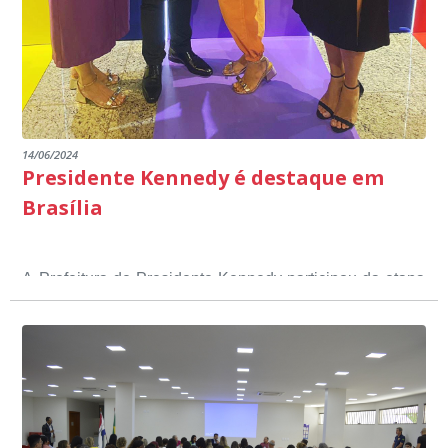
14/06/2024
Presidente Kennedy é destaque em
Brasília
A Prefeitura de Presidente Kennedy participou da etapa
nacional do 12º Prêmio Sebrae Prefeitura
Empreendedora, que visou valorizar e destacar o papel
dos gestores públicos comprometidos com o
desenvolvimento socioeconômico dos municípios, a
partir de iniciativas que estimulam o empreendedorismo,
a competitividade dos pequenos negócios e a