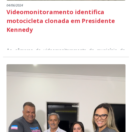
04/06/2024
Videomonitoramento identifica
motocicleta clonada em Presidente
Kennedy
As câmeras de videomonitoramento do município de
Presidente Kennedy identificaram neste fim de semana,
01 de junho, uma motocicleta com indícios de
adulteração, imediatamente, a central de
Durante a abordagem a adulteração foi comprovada,
videomonitoramento acionou a Guarda Civil Municipal,
através da conferência do Chassi, a motocicleta, bem
que em conjunto com a Polícia Militar realizou a
como o condutor e o carona, foram encaminhados a
averiguação.
Delegacia para esclarecimentos.
O resultado positivo da operação só foi possível por
conta do sistema de videomonitoramento instalado
recentemente em todo o município de Presidente
Kennedy, o sistema é integrado com outros municípios
“Mais de 100 câmeras foram instaladas na sede e no
do país, sendo possível a identificação de veículos por
interior de Presidente Kennedy, garantindo mais