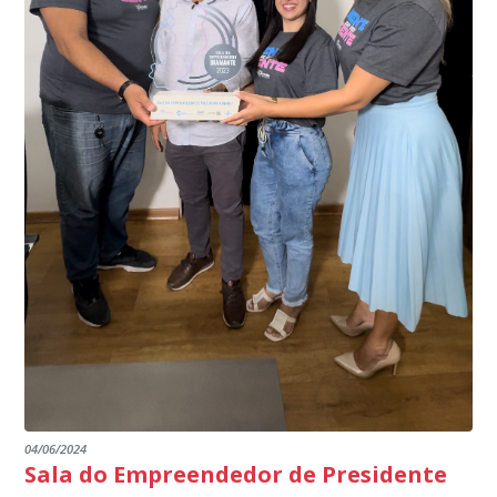
meio do cruzamento de informações, nesse caso
segurança à população, seja nas ruas, no comércio, os
específico, com dados de uma cidade do Estado do Rio
produtores agropecuários. Estamos no rumo certo,
de Janeiro.
parabéns a todos os servidores que contribuem para a
segurança da nossa cidade”, destaca o prefeito Dorlei
Fontão.
04/06/2024
Sala do Empreendedor de Presidente