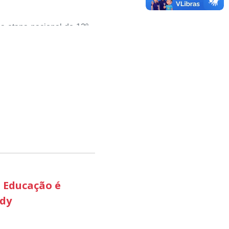
studantes kennedenses.
da etapa nacional do 12º
sou valorizar e destacar
 com o desenvolvimento
ciativas que estimulam o
pequenos negócios e a
 aconteceu nesta terça-
 etapa estadual, sendo
ão Produtiva, através do
 avaliadores como uma
esenvolvimento econômico
 Educação é
edy
odutiva ‘ foi a que mais
do território brasileiro