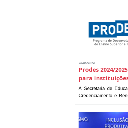
20/06/2024
Prodes 2024/2025
para instituiçõe
A Secretaria de Educ
Credenciamento e Renov
As instituições intere
estarão disponíveis de 1
Presidente Kennedy (
O objetivo do Edital é 
necessários para a inscrição.
das instituições já part
O PRODES/PK é um pro