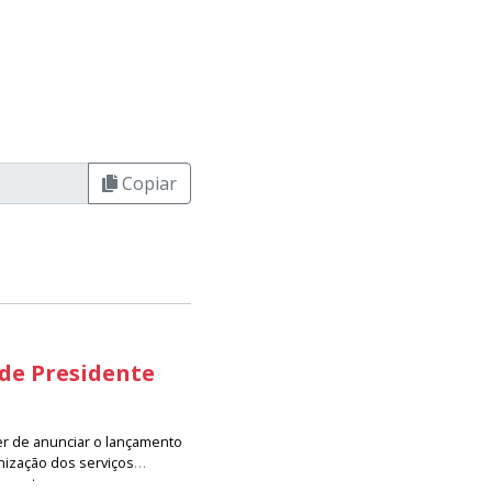
Copiar
 de Presidente
er de anunciar o lançamento
nização dos serviços
resenta um avanço