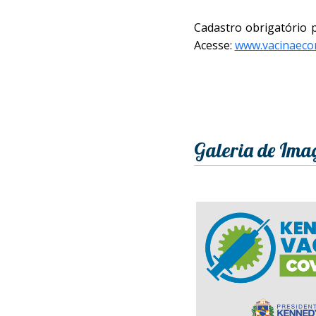
Cadastro obrigatório p
Acesse:
www.vacinaecon
Galeria de Ima