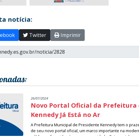
a notícia:
ebook
Twitter
Imprimir
ionadas:
26/07/2024
Novo Portal Oficial da Prefeitura
Kennedy Já Está no Ar
A Prefeitura Municipal de Presidente Kennedy tem o praz
de seu novo portal oficial, um marco importante na moder
públicos oferecidos à nossa comunidade. Este portal rep