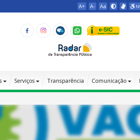
A+
A-
Aa
N
s
Serviços
Transparência
Comunicação