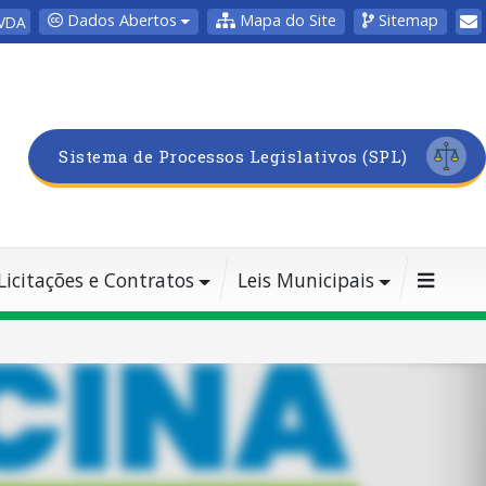
Dados Abertos
Mapa do Site
Sitemap
VDA
Sistema de Processos Legislativos (SPL)
Licitações e Contratos
Leis Municipais