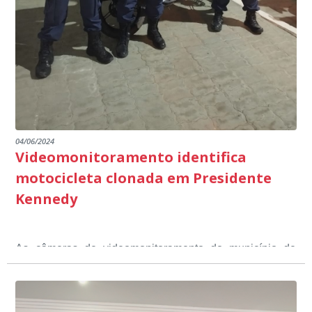
dialogada em prol do desenvolvimento educacional.
Ministério Público através de depoimentos
emocionantes de pais e professores no decorrer da
escuta pública.
04/06/2024
Videomonitoramento identifica
motocicleta clonada em Presidente
Kennedy
As câmeras de videomonitoramento do município de
Presidente Kennedy identificaram neste fim de semana,
01 de junho, uma motocicleta com indícios de
adulteração, imediatamente, a central de
Durante a abordagem a adulteração foi comprovada,