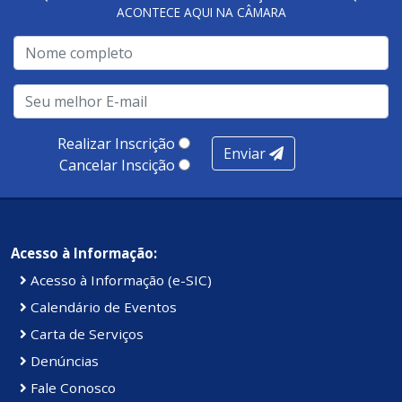
ACONTECE AQUI NA CÂMARA
A metodologia de avaliação se concentra em 7 pilares:
qualidade no atendimento remoto, gestão, oferta /
realização de soluções, ambiente de negócios,
infraestrutura, presença digital e cobertura e
produtividade. Somados, todos as categorias totalizam
100 pontos, nota recebida pelo município de Presidente
Realizar Inscrição
Enviar
Kennedy.
Cancelar Inscição
Acesso à Informação:
Acesso à Informação (e-SIC)
Calendário de Eventos
Carta de Serviços
Denúncias
Fale Conosco