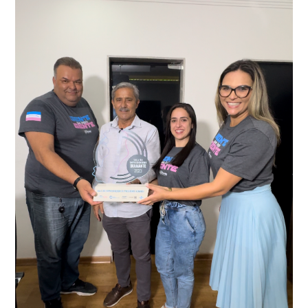
videomonitoramento acionou a Guarda Civil Municipal,
através da conferência do Chassi, a motocicleta, bem
que em conjunto com a Polícia Militar realizou a
como o condutor e o carona, foram encaminhados a
averiguação.
Delegacia para esclarecimentos.
O resultado positivo da operação só foi possível por
conta do sistema de videomonitoramento instalado
recentemente em todo o município de Presidente
Kennedy, o sistema é integrado com outros municípios
“Mais de 100 câmeras foram instaladas na sede e no
do país, sendo possível a identificação de veículos por
interior de Presidente Kennedy, garantindo mais
meio do cruzamento de informações, nesse caso
segurança à população, seja nas ruas, no comércio, os
específico, com dados de uma cidade do Estado do Rio
produtores agropecuários. Estamos no rumo certo,
de Janeiro.
parabéns a todos os servidores que contribuem para a
segurança da nossa cidade”, destaca o prefeito Dorlei
Fontão.