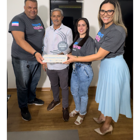
conta do sistema de videomonitoramento instalado
recentemente em todo o município de Presidente
Kennedy, o sistema é integrado com outros municípios
“Mais de 100 câmeras foram instaladas na sede e no
do país, sendo possível a identificação de veículos por
interior de Presidente Kennedy, garantindo mais
meio do cruzamento de informações, nesse caso
segurança à população, seja nas ruas, no comércio, os
específico, com dados de uma cidade do Estado do Rio
produtores agropecuários. Estamos no rumo certo,
de Janeiro.
parabéns a todos os servidores que contribuem para a
segurança da nossa cidade”, destaca o prefeito Dorlei
Fontão.