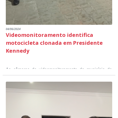
04/06/2024
Videomonitoramento identifica
motocicleta clonada em Presidente
Kennedy
As câmeras de videomonitoramento do município de
Presidente Kennedy identificaram neste fim de semana,
01 de junho, uma motocicleta com indícios de
adulteração, imediatamente, a central de
Durante a abordagem a adulteração foi comprovada,
videomonitoramento acionou a Guarda Civil Municipal,
através da conferência do Chassi, a motocicleta, bem
que em conjunto com a Polícia Militar realizou a
como o condutor e o carona, foram encaminhados a
averiguação.
Delegacia para esclarecimentos.
O resultado positivo da operação só foi possível por