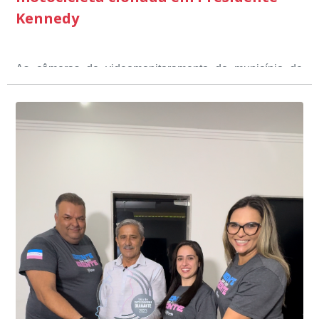
Kennedy
As câmeras de videomonitoramento do município de
Presidente Kennedy identificaram neste fim de semana,
01 de junho, uma motocicleta com indícios de
adulteração, imediatamente, a central de
Durante a abordagem a adulteração foi comprovada,
videomonitoramento acionou a Guarda Civil Municipal,
através da conferência do Chassi, a motocicleta, bem
que em conjunto com a Polícia Militar realizou a
como o condutor e o carona, foram encaminhados a
averiguação.
Delegacia para esclarecimentos.
O resultado positivo da operação só foi possível por
conta do sistema de videomonitoramento instalado
recentemente em todo o município de Presidente
Kennedy, o sistema é integrado com outros municípios
“Mais de 100 câmeras foram instaladas na sede e no
do país, sendo possível a identificação de veículos por
interior de Presidente Kennedy, garantindo mais
meio do cruzamento de informações, nesse caso
segurança à população, seja nas ruas, no comércio, os
específico, com dados de uma cidade do Estado do Rio
produtores agropecuários. Estamos no rumo certo,
de Janeiro.
parabéns a todos os servidores que contribuem para a