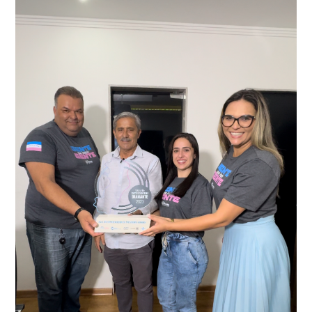
adulteração, imediatamente, a central de
Durante a abordagem a adulteração foi comprovada,
videomonitoramento acionou a Guarda Civil Municipal,
através da conferência do Chassi, a motocicleta, bem
que em conjunto com a Polícia Militar realizou a
como o condutor e o carona, foram encaminhados a
averiguação.
Delegacia para esclarecimentos.
O resultado positivo da operação só foi possível por
conta do sistema de videomonitoramento instalado
recentemente em todo o município de Presidente
Kennedy, o sistema é integrado com outros municípios
“Mais de 100 câmeras foram instaladas na sede e no
do país, sendo possível a identificação de veículos por
interior de Presidente Kennedy, garantindo mais
meio do cruzamento de informações, nesse caso
segurança à população, seja nas ruas, no comércio, os
específico, com dados de uma cidade do Estado do Rio
produtores agropecuários. Estamos no rumo certo,
de Janeiro.
parabéns a todos os servidores que contribuem para a
segurança da nossa cidade”, destaca o prefeito Dorlei
Fontão.