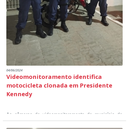
outros) são todos voltados para o desenvolvimento total
Educação em Presidente Kennedy.
promover uma atuação coordenada, integrada e
dos educandos. Tudo isso também foi demonstrado ao
dialogada em prol do desenvolvimento educacional.
Ministério Público através de depoimentos
emocionantes de pais e professores no decorrer da
escuta pública.
04/06/2024
Videomonitoramento identifica
motocicleta clonada em Presidente
Kennedy
As câmeras de videomonitoramento do município de
Presidente Kennedy identificaram neste fim de semana,
01 de junho, uma motocicleta com indícios de