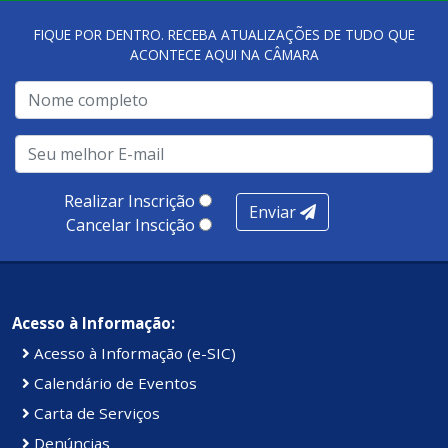
FIQUE POR DENTRO. RECEBA ATUALIZAÇÕES DE TUDO QUE
ACONTECE AQUI NA CÂMARA
A metodologia de avaliação se concentra em 7 pilares:
qualidade no atendimento remoto, gestão, oferta /
realização de soluções, ambiente de negócios,
infraestrutura, presença digital e cobertura e
produtividade. Somados, todos as categorias totalizam
100 pontos, nota recebida pelo município de Presidente
Realizar Inscrição
Enviar
Kennedy.
Cancelar Inscição
Acesso à Informação:
Acesso à Informação (e-SIC)
Calendário de Eventos
Carta de Serviços
Denúncias