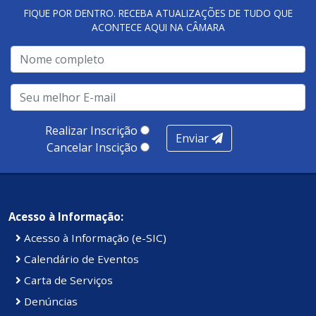
FIQUE POR DENTRO. RECEBA ATUALIZAÇÕES DE TUDO QUE
ACONTECE AQUI NA CÂMARA
A metodologia de avaliação se concentra em 7 pilares:
qualidade no atendimento remoto, gestão, oferta /
realização de soluções, ambiente de negócios,
infraestrutura, presença digital e cobertura e
produtividade. Somados, todos as categorias totalizam
100 pontos, nota recebida pelo município de Presidente
Realizar Inscrição
Enviar
Kennedy.
Cancelar Inscição
Acesso à Informação:
Acesso à Informação (e-SIC)
Calendário de Eventos
Carta de Serviços
Denúncias