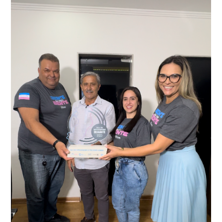
adulteração, imediatamente, a central de
Durante a abordagem a adulteração foi comprovada,
videomonitoramento acionou a Guarda Civil Municipal,
através da conferência do Chassi, a motocicleta, bem
que em conjunto com a Polícia Militar realizou a
como o condutor e o carona, foram encaminhados a
averiguação.
Delegacia para esclarecimentos.
O resultado positivo da operação só foi possível por
conta do sistema de videomonitoramento instalado
recentemente em todo o município de Presidente
Kennedy, o sistema é integrado com outros municípios
“Mais de 100 câmeras foram instaladas na sede e no
do país, sendo possível a identificação de veículos por
interior de Presidente Kennedy, garantindo mais
meio do cruzamento de informações, nesse caso
segurança à população, seja nas ruas, no comércio, os
específico, com dados de uma cidade do Estado do Rio
produtores agropecuários. Estamos no rumo certo,
de Janeiro.
parabéns a todos os servidores que contribuem para a
segurança da nossa cidade”, destaca o prefeito Dorlei
Fontão.