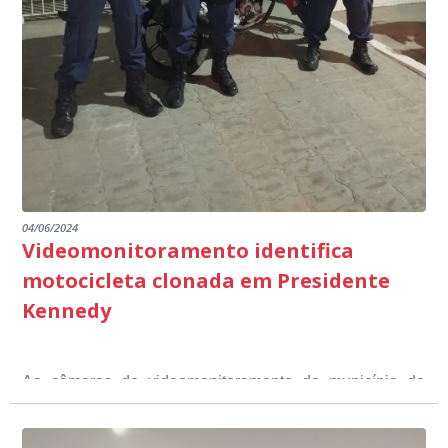
promover uma atuação coordenada, integrada e
dos educandos. Tudo isso também foi demonstrado ao
dialogada em prol do desenvolvimento educacional.
Ministério Público através de depoimentos
emocionantes de pais e professores no decorrer da
escuta pública.
04/06/2024
Videomonitoramento identifica
motocicleta clonada em Presidente
Kennedy
As câmeras de videomonitoramento do município de
Presidente Kennedy identificaram neste fim de semana,
01 de junho, uma motocicleta com indícios de