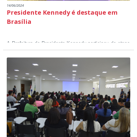
14/06/2024
Presidente Kennedy é destaque em
Brasília
A Prefeitura de Presidente Kennedy participou da etapa
nacional do 12º Prêmio Sebrae Prefeitura
Empreendedora, que visou valorizar e destacar o papel
dos gestores públicos comprometidos com o
desenvolvimento socioeconômico dos municípios, a
partir de iniciativas que estimulam o empreendedorismo,
a competitividade dos pequenos negócios e a
modernização da gestão pública local. O evento
aconteceu nesta terça-feira (11) em Brasília.
O município, conquistou o primeiro lugar na etapa
estadual, sendo premiado com o troféu ouro, na
categoria Inclusão Produtiva, através do Programa Mais