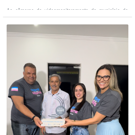
As câmeras de videomonitoramento do município de
Presidente Kennedy identificaram neste fim de semana,
01 de junho, uma motocicleta com indícios de
adulteração, imediatamente, a central de
Durante a abordagem a adulteração foi comprovada,
videomonitoramento acionou a Guarda Civil Municipal,
através da conferência do Chassi, a motocicleta, bem
que em conjunto com a Polícia Militar realizou a
como o condutor e o carona, foram encaminhados a
averiguação.
Delegacia para esclarecimentos.
O resultado positivo da operação só foi possível por
conta do sistema de videomonitoramento instalado
recentemente em todo o município de Presidente
Kennedy, o sistema é integrado com outros municípios
“Mais de 100 câmeras foram instaladas na sede e no
do país, sendo possível a identificação de veículos por
interior de Presidente Kennedy, garantindo mais
meio do cruzamento de informações, nesse caso
segurança à população, seja nas ruas, no comércio, os
específico, com dados de uma cidade do Estado do Rio
produtores agropecuários. Estamos no rumo certo,
de Janeiro.
parabéns a todos os servidores que contribuem para a
segurança da nossa cidade”, destaca o prefeito Dorlei
Fontão.