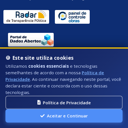
Endereço / Ouvidoria:
🍪 Este site utiliza cookies
Rua Átila Vivaqua, Nº 79 - Centro, Presidente
Utilizamos
cookies essenciais
e tecnologias
Kennedy - ES, CEP: 29350-000
semelhantes de acordo com a nossa
Política de
Privacidade
. Ao continuar navegando neste portal, você
declara estar ciente e concorda com o uso dessas
tecnologias.
Política de Privacidade
Aceitar e Continuar