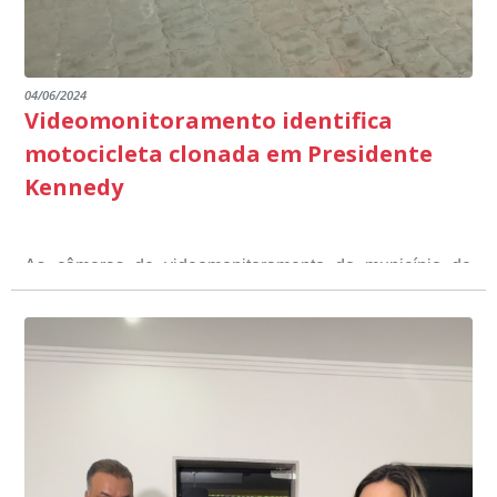
04/06/2024
Videomonitoramento identifica
motocicleta clonada em Presidente
Kennedy
As câmeras de videomonitoramento do município de
Presidente Kennedy identificaram neste fim de semana,
01 de junho, uma motocicleta com indícios de
adulteração, imediatamente, a central de
Durante a abordagem a adulteração foi comprovada,
videomonitoramento acionou a Guarda Civil Municipal,
através da conferência do Chassi, a motocicleta, bem
que em conjunto com a Polícia Militar realizou a
como o condutor e o carona, foram encaminhados a
averiguação.
Delegacia para esclarecimentos.
O resultado positivo da operação só foi possível por
conta do sistema de videomonitoramento instalado