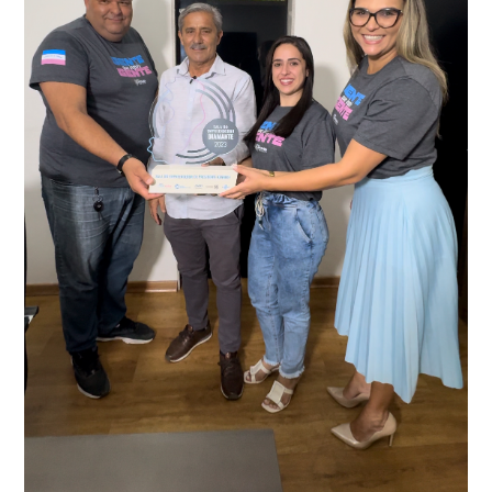
recentemente em todo o município de Presidente
Kennedy, o sistema é integrado com outros municípios
“Mais de 100 câmeras foram instaladas na sede e no
do país, sendo possível a identificação de veículos por
interior de Presidente Kennedy, garantindo mais
meio do cruzamento de informações, nesse caso
segurança à população, seja nas ruas, no comércio, os
específico, com dados de uma cidade do Estado do Rio
produtores agropecuários. Estamos no rumo certo,
de Janeiro.
parabéns a todos os servidores que contribuem para a
segurança da nossa cidade”, destaca o prefeito Dorlei
Fontão.