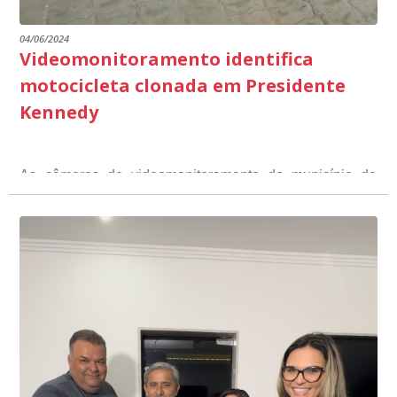
04/06/2024
Videomonitoramento identifica
motocicleta clonada em Presidente
Kennedy
As câmeras de videomonitoramento do município de
Presidente Kennedy identificaram neste fim de semana,
01 de junho, uma motocicleta com indícios de
adulteração, imediatamente, a central de
Durante a abordagem a adulteração foi comprovada,
videomonitoramento acionou a Guarda Civil Municipal,
através da conferência do Chassi, a motocicleta, bem
que em conjunto com a Polícia Militar realizou a
como o condutor e o carona, foram encaminhados a
averiguação.
Delegacia para esclarecimentos.
O resultado positivo da operação só foi possível por
conta do sistema de videomonitoramento instalado
recentemente em todo o município de Presidente
Kennedy, o sistema é integrado com outros municípios
“Mais de 100 câmeras foram instaladas na sede e no