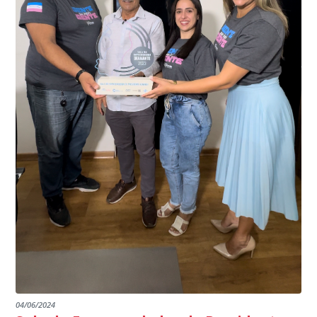
do país, sendo possível a identificação de veículos por
interior de Presidente Kennedy, garantindo mais
meio do cruzamento de informações, nesse caso
segurança à população, seja nas ruas, no comércio, os
específico, com dados de uma cidade do Estado do Rio
produtores agropecuários. Estamos no rumo certo,
de Janeiro.
parabéns a todos os servidores que contribuem para a
segurança da nossa cidade”, destaca o prefeito Dorlei
Fontão.
04/06/2024