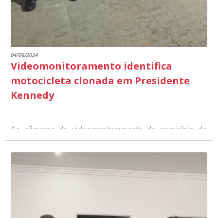
04/06/2024
Videomonitoramento identifica
motocicleta clonada em Presidente
Kennedy
As câmeras de videomonitoramento do município de
Presidente Kennedy identificaram neste fim de semana,
01 de junho, uma motocicleta com indícios de
adulteração, imediatamente, a central de
Durante a abordagem a adulteração foi comprovada,
videomonitoramento acionou a Guarda Civil Municipal,
através da conferência do Chassi, a motocicleta, bem
que em conjunto com a Polícia Militar realizou a
como o condutor e o carona, foram encaminhados a
averiguação.
Delegacia para esclarecimentos.
O resultado positivo da operação só foi possível por