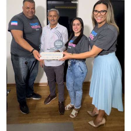
conta do sistema de videomonitoramento instalado
recentemente em todo o município de Presidente
Kennedy, o sistema é integrado com outros municípios
“Mais de 100 câmeras foram instaladas na sede e no
do país, sendo possível a identificação de veículos por
interior de Presidente Kennedy, garantindo mais
meio do cruzamento de informações, nesse caso
segurança à população, seja nas ruas, no comércio, os
específico, com dados de uma cidade do Estado do Rio
produtores agropecuários. Estamos no rumo certo,
de Janeiro.
parabéns a todos os servidores que contribuem para a
segurança da nossa cidade”, destaca o prefeito Dorlei
Fontão.