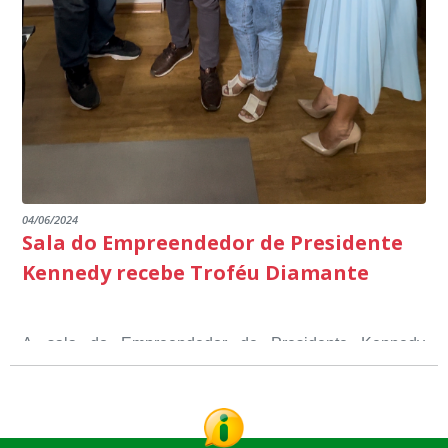
04/06/2024
Sala do Empreendedor de Presidente
Kennedy recebe Troféu Diamante
A sala do Empreendedor de Presidente Kennedy
recebeu o Selo Sebrae de Referência em atendimento, o
Troféu Diamante, um reconhecimento nacional, que
O Selo Sebrae nasceu inspirado nos casos de sucesso,
atesta a qualidade dos serviços prestados aos
que merecem o reconhecimento nacional, que se
empreendedores locais.