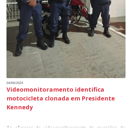
marco na busca pela excelência na educação básica,
multidisciplinar, o projeto Kennedy Educa Mais, entre
escuta pública tudo o que está sendo feito pela
destacando ainda mais o compromisso de todos em
outros) são todos voltados para o desenvolvimento total
Educação em Presidente Kennedy.
promover uma atuação coordenada, integrada e
dos educandos. Tudo isso também foi demonstrado ao
dialogada em prol do desenvolvimento educacional.
Ministério Público através de depoimentos
emocionantes de pais e professores no decorrer da
escuta pública.
04/06/2024
Videomonitoramento identifica
motocicleta clonada em Presidente
Kennedy
As câmeras de videomonitoramento do município de