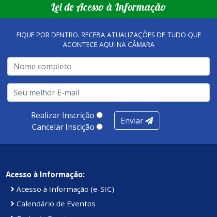
Lei de Acesso à Informação
tornaram referência, nas melhorias da gestão, e na
qualidade dos atendimentos prestados nesses espaços.
FIQUE POR DENTRO. RECEBA ATUALIZAÇÕES DE TUDO QUE
ACONTECE AQUI NA CÂMARA
A metodologia de avaliação se concentra em 7 pilares:
qualidade no atendimento remoto, gestão, oferta /
realização de soluções, ambiente de negócios,
infraestrutura, presença digital e cobertura e
produtividade. Somados, todos as categorias totalizam
100 pontos, nota recebida pelo município de Presidente
Realizar Inscrição
Enviar
Kennedy.
Cancelar Inscição
Acesso à Informação:
Acesso à Informação (e-SIC)
Calendário de Eventos