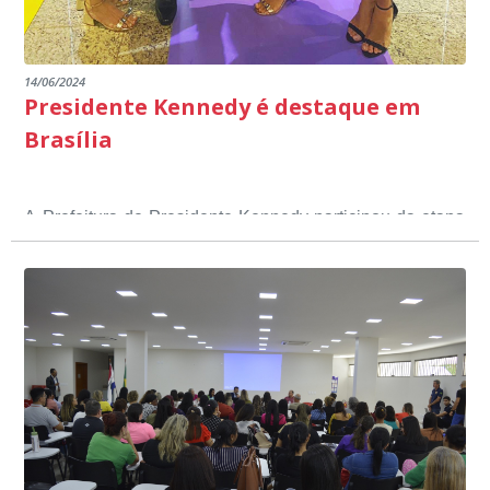
14/06/2024
Presidente Kennedy é destaque em
Brasília
A Prefeitura de Presidente Kennedy participou da etapa
nacional do 12º Prêmio Sebrae Prefeitura
Empreendedora, que visou valorizar e destacar o papel
dos gestores públicos comprometidos com o
desenvolvimento socioeconômico dos municípios, a
partir de iniciativas que estimulam o empreendedorismo,
a competitividade dos pequenos negócios e a
modernização da gestão pública local. O evento
aconteceu nesta terça-feira (11) em Brasília.