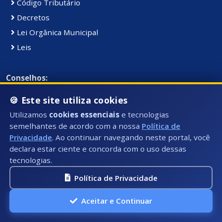
Código Tributário
Decretos
Lei Orgânica Municipal
Leis
Conselhos:
Consultar Conselhos Municipais
🍪 Este site utiliza cookies
Utilizamos
cookies essenciais
e tecnologias
Licitações e Contratos:
semelhantes de acordo com a nossa
Política de
Licitações
Privacidade
. Ao continuar navegando neste portal, você
declara estar ciente e concorda com o uso dessas
Contratos
tecnologias.
Contratos (Emergenciais)
Política de Privacidade
Dispensas e Inexigibilidades
Aceitar e Continuar
Comunicação: