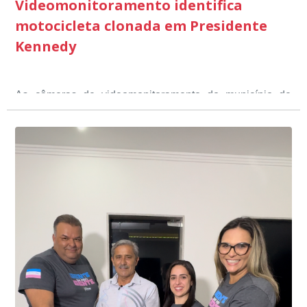
Videomonitoramento identifica
motocicleta clonada em Presidente
Kennedy
As câmeras de videomonitoramento do município de
Presidente Kennedy identificaram neste fim de semana,
01 de junho, uma motocicleta com indícios de
adulteração, imediatamente, a central de
Durante a abordagem a adulteração foi comprovada,
videomonitoramento acionou a Guarda Civil Municipal,
através da conferência do Chassi, a motocicleta, bem
que em conjunto com a Polícia Militar realizou a
como o condutor e o carona, foram encaminhados a
averiguação.
Delegacia para esclarecimentos.
O resultado positivo da operação só foi possível por
conta do sistema de videomonitoramento instalado
recentemente em todo o município de Presidente
Kennedy, o sistema é integrado com outros municípios
“Mais de 100 câmeras foram instaladas na sede e no
do país, sendo possível a identificação de veículos por
interior de Presidente Kennedy, garantindo mais
meio do cruzamento de informações, nesse caso
segurança à população, seja nas ruas, no comércio, os