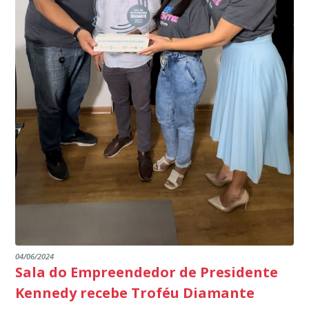
específico, com dados de uma cidade do Estado do Rio
produtores agropecuários. Estamos no rumo certo,
de Janeiro.
parabéns a todos os servidores que contribuem para a
segurança da nossa cidade”, destaca o prefeito Dorlei
Fontão.
04/06/2024
Sala do Empreendedor de Presidente
Kennedy recebe Troféu Diamante