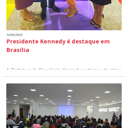
14/06/2024
Presidente Kennedy é destaque em
Brasília
A Prefeitura de Presidente Kennedy participou da etapa
nacional do 12º Prêmio Sebrae Prefeitura
Empreendedora, que visou valorizar e destacar o papel
dos gestores públicos comprometidos com o
desenvolvimento socioeconômico dos municípios, a
partir de iniciativas que estimulam o empreendedorismo,
a competitividade dos pequenos negócios e a
modernização da gestão pública local. O evento
aconteceu nesta terça-feira (11) em Brasília.